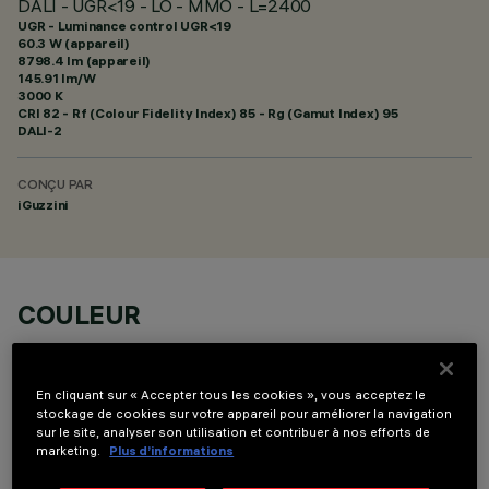
DALI - UGR<19 - LO - MMO - L=2400
UGR - Luminance control UGR<19
60.3 W (appareil)
8798.4 lm (appareil)
145.91 lm/W
3000 K
CRI
82
- Rf (Colour Fidelity Index) 85 - Rg (Gamut Index) 95
DALI-2
CONÇU PAR
iGuzzini
COULEUR
En cliquant sur « Accepter tous les cookies », vous acceptez le
stockage de cookies sur votre appareil pour améliorer la navigation
sur le site, analyser son utilisation et contribuer à nos efforts de
marketing.
Plus d’informations
DONNÉES TECHNIQUES