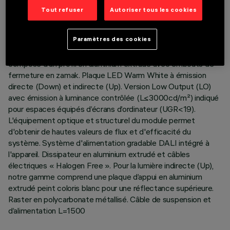
DERNIÈRE MISE À JOUR: 06/08/2026
Tout refuser
Autoriser tous les cookies
DESCRIPTION
Paramètres des cookies
Corps éclairant suspension Stand Alone. Le produit se
compose d’un profil en aluminium extrudé avec embouts de
fermeture en zamak. Plaque LED Warm White à émission
directe (Down) et indirecte (Up). Version Low Output (LO)
avec émission à luminance contrôlée (L≤3000cd/m²) indiqué
pour espaces équipés d’écrans d’ordinateur (UGR<19).
L'équipement optique et structurel du module permet
d'obtenir de hautes valeurs de flux et d'efficacité du
système. Système d'alimentation gradable DALI intégré à
l'appareil. Dissipateur en aluminium extrudé et câbles
électriques « Halogen Free ». Pour la lumière indirecte (Up),
notre gamme comprend une plaque d’appui en aluminium
extrudé peint coloris blanc pour une réflectance supérieure.
Raster en polycarbonate métallisé. Câble de suspension et
d’alimentation L=1500