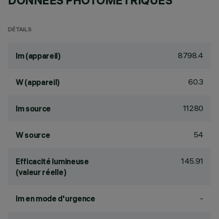
DONNÉES PHOTOMÉTRIQUES
DÉTAILS
8798.4
lm (appareil)
60.3
W (appareil)
11280
lm source
54
W source
145.91
Efficacité lumineuse
(valeur réelle)
-
lm en mode d'urgence