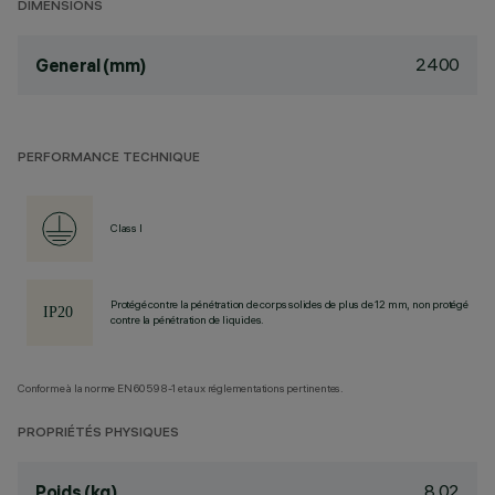
DIMENSIONS
2400
General (mm)
PERFORMANCE TECHNIQUE
Class I
Protégé contre la pénétration de corps solides de plus de 12 mm, non protégé
contre la pénétration de liquides.
Conforme à la norme EN60598-1 et aux réglementations pertinentes.
PROPRIÉTÉS PHYSIQUES
8.02
Poids (kg)