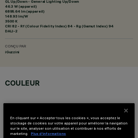
GL Up/Down - General Lighting Up/Down
46.3 W (appareil)
6895.64 lm (appareil)
148.93 lm/W
3500 K
CRI
82
- Rf (Colour Fidelity Index) 84 - Rg (Gamut Index) 94
DALI-2
CONÇU PAR
iGuzzini
COULEUR
En cliquant sur « Accepter tous les cookies », vous acceptez le
stockage de cookies sur votre appareil pour améliorer la navigation
DONNÉES TECHNIQUES
sur le site, analyser son utilisation et contribuer à nos efforts de
marketing.
Plus d’informations
DERNIÈRE MISE À JOUR: 06/08/2026