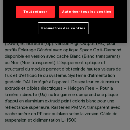
Tout refuser
Autoriser tous les cookies
DESCRIPTION
Corps éclairant suspension Stand Alone. Le produit se
Paramètres des cookies
compose d’un profil en aluminium extrudé avec embouts de
fermeture en zamak. Plaque LED 3500K à émission directe
(Down) et indirecte (Up). Version High Output (HO) pour
profils Éclairage Général avec optique Space Opti-Diamond
disponible en version avec cache Blanc (Blanc transparent)
ou Noir (Noir transparent). L'équipement optique et
structurel du module permet d'obtenir de hautes valeurs de
flux et d'efficacité du système. Système d'alimentation
gradable DALI intégré à l'appareil. Dissipateur en aluminium
extrudé et câbles électriques « Halogen Free ». Pour la
lumière indirecte (Up), notre gamme comprend une plaque
d’appui en aluminium extrudé peint coloris blanc pour une
réflectance supérieure. Raster en PMMA transparent avec
cache arrière en PP noir ou blanc selon la version. Câble de
suspension et d’alimentation L=1500