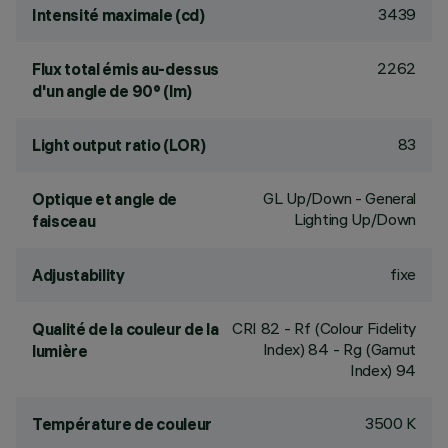
3439
Intensité maximale (cd)
2262
Flux total émis au-dessus
d'un angle de 90° (lm)
83
Light output ratio (LOR)
GL Up/Down - General
Optique et angle de
Lighting Up/Down
faisceau
fixe
Adjustability
CRI
82
- Rf (Colour Fidelity
Qualité de la couleur de la
Index) 84 - Rg (Gamut
lumière
Index) 94
3500 K
Température de couleur