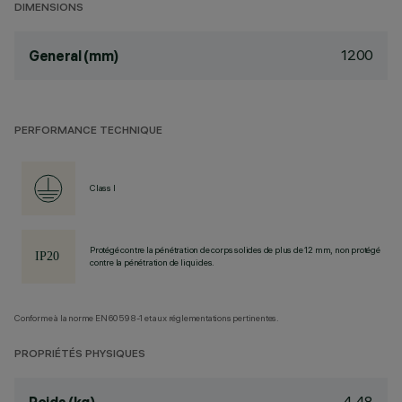
DIMENSIONS
1200
General (mm)
PERFORMANCE TECHNIQUE
Class I
Protégé contre la pénétration de corps solides de plus de 12 mm, non protégé
contre la pénétration de liquides.
Conforme à la norme EN60598-1 et aux réglementations pertinentes.
PROPRIÉTÉS PHYSIQUES
4.48