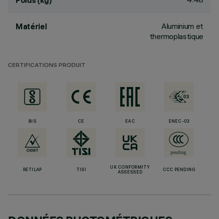
Poids (kg)
Aluminium et
Matériel
thermoplastique
CERTIFICATIONS PRODUIT
BIS
CE
EAC
ENEC-03
UK CONFORMITY
RETILAP
TISI
CCC PENDING
ASSESSED