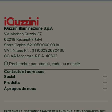
iGuzzini illuminazione S.p.A
Via Mariano Guzzini 37
62019 Recanati (Italy)
Share Capital €21.050.000,00 i.v.
VAT N. and R.I. : (IT)00082630435
CCIAA Macerata, R.E.A. 40632
Contacts et adresses
Social
Produits
À propos de nous
PRIVACY
CERTIFICATIONS
GARANTIE DE 5 ANS
SIGNALEMENTS
COOKIE POLICY