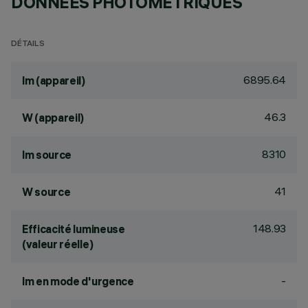
DONNÉES PHOTOMÉTRIQUES
DÉTAILS
6895.64
lm (appareil)
46.3
W (appareil)
8310
lm source
41
W source
148.93
Efficacité lumineuse
(valeur réelle)
-
lm en mode d'urgence