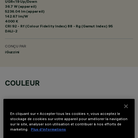
UGR<19 Up/Down
36.7 W (appareil)
5236.04 lm (appareil)
142.67 lm/W
4000 K
CRI
92
- Rf (Colour Fidelity Index) 88 - Rg (Gamut Index) 95
DALI-2
CONÇU PAR
iGuzzini
COULEUR
En cliquant sur « Accepter tous les cookies », vous acceptez le
stockage de cookies sur votre appareil pour améliorer la navigation
sur le site, analyser son utilisation et contribuer à nos efforts de
DONNÉES TECHNIQUES
marketing.
Plus d’informations
DERNIÈRE MISE À JOUR: 06/08/2026