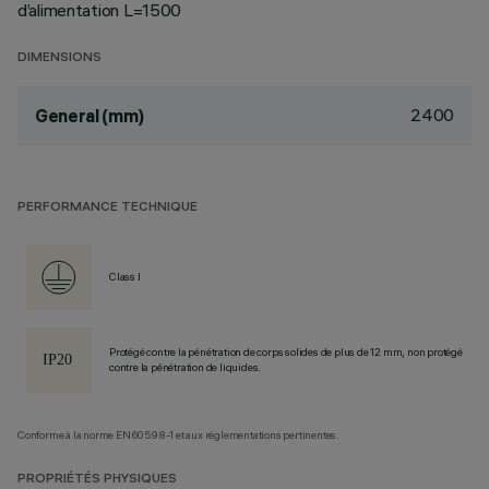
d’alimentation L=1500
DIMENSIONS
2400
General (mm)
PERFORMANCE TECHNIQUE
Class I
Protégé contre la pénétration de corps solides de plus de 12 mm, non protégé
contre la pénétration de liquides.
Conforme à la norme EN60598-1 et aux réglementations pertinentes.
PROPRIÉTÉS PHYSIQUES