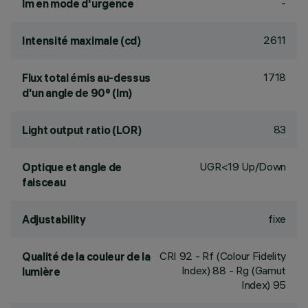
-
lm en mode d'urgence
2611
Intensité maximale (cd)
1718
Flux total émis au-dessus
d'un angle de 90° (lm)
83
Light output ratio (LOR)
UGR<19 Up/Down
Optique et angle de
faisceau
fixe
Adjustability
CRI
92
- Rf (Colour Fidelity
Qualité de la couleur de la
Index) 88 - Rg (Gamut
lumière
Index) 95