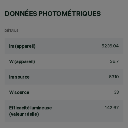
DONNÉES PHOTOMÉTRIQUES
DÉTAILS
5236.04
lm (appareil)
36.7
W (appareil)
6310
lm source
33
W source
142.67
Efficacité lumineuse
(valeur réelle)