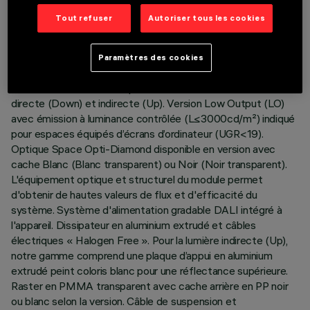
Tout refuser
Autoriser tous les cookies
DESCRIPTION
Corps éclairant suspension Stand Alone. Le produit se
Paramètres des cookies
compose d’un profil en aluminium extrudé avec embouts de
fermeture en zamak. Plaque LED Neutral White à émission
directe (Down) et indirecte (Up). Version Low Output (LO)
avec émission à luminance contrôlée (L≤3000cd/m²) indiqué
pour espaces équipés d’écrans d’ordinateur (UGR<19).
Optique Space Opti-Diamond disponible en version avec
cache Blanc (Blanc transparent) ou Noir (Noir transparent).
L'équipement optique et structurel du module permet
d'obtenir de hautes valeurs de flux et d'efficacité du
système. Système d'alimentation gradable DALI intégré à
l'appareil. Dissipateur en aluminium extrudé et câbles
électriques « Halogen Free ». Pour la lumière indirecte (Up),
notre gamme comprend une plaque d’appui en aluminium
extrudé peint coloris blanc pour une réflectance supérieure.
Raster en PMMA transparent avec cache arrière en PP noir
ou blanc selon la version. Câble de suspension et