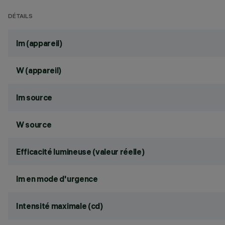
DÉTAILS
lm (appareil)
W (appareil)
lm source
W source
Efficacité lumineuse (valeur réelle)
lm en mode d'urgence
Intensité maximale (cd)