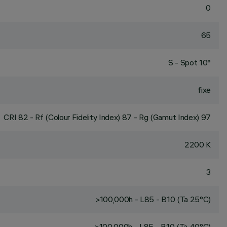
0
65
S - Spot 10°
fixe
CRI
82
- Rf (Colour Fidelity Index) 87 - Rg (Gamut Index) 97
2200 K
3
>100,000h - L85 - B10 (Ta 25°C)
>100,000h - L85 - B10 (Ta 40°C)