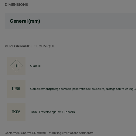
DIMENSIONS
General (mm)
PERFORMANCE TECHNIQUE
Class III
Complètement protégé contre la pénétration de poussière, protégé contre les vagu
IK06 - Protected against 1 J shocks
Conforme à la norme EN60598-1 et aux réglementations pertinentes.