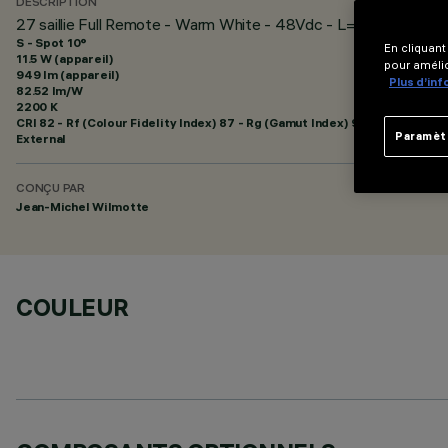
DESCRIPTION
27 saillie Full Remote - Warm White - 48Vdc - L=920mm - Op
S - Spot 10°
En cliquant
11.5 W (appareil)
pour amélio
949 lm (appareil)
Plus d’in
82.52 lm/W
2200 K
CRI
82
- Rf (Colour Fidelity Index) 87 - Rg (Gamut Index) 97
Paramèt
External
CONÇU PAR
Jean-Michel Wilmotte
COULEUR