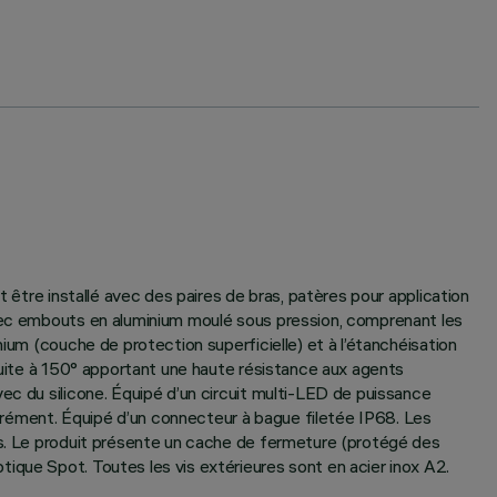
 être installé avec des paires de bras, patères pour application
avec embouts en aluminium moulé sous pression, comprenant les
ium (couche de protection superficielle) et à l’étanchéisation
 cuite à 150° apportant une haute résistance aux agents
ec du silicone. Équipé d’un circuit multi-LED de puissance
arément. Équipé d’un connecteur à bague filetée IP68. Les
ues. Le produit présente un cache de fermeture (protégé des
ique Spot. Toutes les vis extérieures sont en acier inox A2.