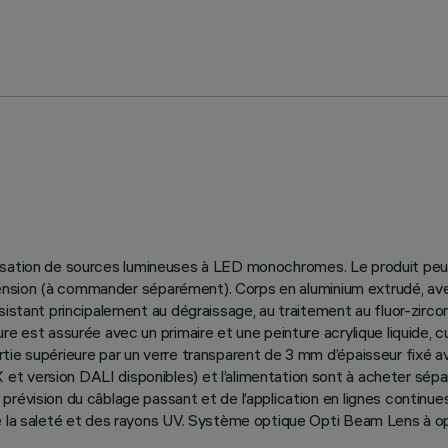
utilisation de sources lumineuses à LED monochromes. Le produit peut
 suspension (à commander séparément). Corps en aluminium extrudé, 
sistant principalement au dégraissage, au traitement au fluor-zircon
re est assurée avec un primaire et une peinture acrylique liquide,
ie supérieure par un verre transparent de 3 mm d’épaisseur fixé av
t version DALI disponibles) et l’alimentation sont à acheter sép
prévision du câblage passant et de l’application en lignes contin
e la saleté et des rayons UV. Système optique Opti Beam Lens à opt