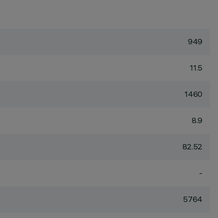
949
11.5
1460
8.9
82.52
-
5764