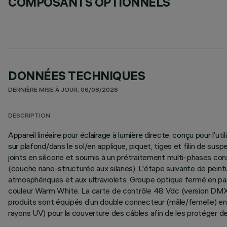
COMPOSANTS OPTIONNELS
DONNÉES TECHNIQUES
DERNIÈRE MISE À JOUR: 06/08/2026
DESCRIPTION
Appareil linéaire pour éclairage à lumière directe, conçu pour l’
sur plafond/dans le sol/en applique, piquet, tiges et filin de
joints en silicone et soumis à un prétraitement multi-phases con
(couche nano-structurée aux silanes). L'étape suivante de peintu
atmosphériques et aux ultraviolets. Groupe optique fermé en part
couleur Warm White. La carte de contrôle 48 Vdc (version DMX e
produits sont équipés d’un double connecteur (mâle/femelle) en 
rayons UV) pour la couverture des câbles afin de les protéger d