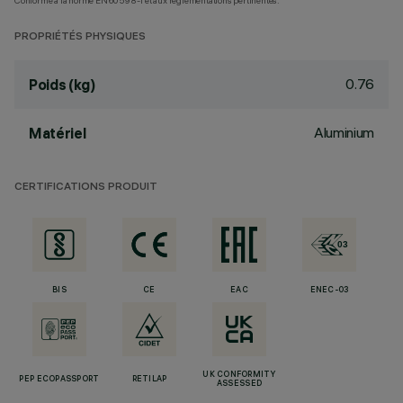
Conforme à la norme EN60598-1 et aux réglementations pertinentes.
PROPRIÉTÉS PHYSIQUES
0.76
Poids (kg)
Aluminium
Matériel
CERTIFICATIONS PRODUIT
BIS
CE
EAC
ENEC-03
UK CONFORMITY
PEP ECOPASSPORT
RETILAP
ASSESSED