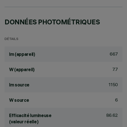
DONNÉES PHOTOMÉTRIQUES
DÉTAILS
667
lm (appareil)
7.7
W (appareil)
1150
lm source
6
W source
86.62
Efficacité lumineuse
(valeur réelle)