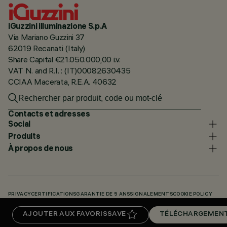
iGuzzini illuminazione S.p.A
Via Mariano Guzzini 37
62019 Recanati (Italy)
Share Capital €21.050.000,00 i.v.
VAT N. and R.I. : (IT)00082630435
CCIAA Macerata, R.E.A. 40632
Contacts et adresses
Social
Produits
À propos de nous
PRIVACY
CERTIFICATIONS
GARANTIE DE 5 ANS
SIGNALEMENTS
COOKIE POLICY
ACCESSIBILITY STATEMENT
NOS CODES
KNOWLEDGE BASE (LOGIN REQUIRED)
AJOUTER AUX FAVORIS
SAVE
TÉLÉCHARGEMEN
TÉLÉCHARGEMENTS