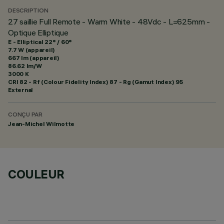
DESCRIPTION
27 saillie Full Remote - Warm White - 48Vdc - L=625mm -
Optique Elliptique
E - Elliptical 22° / 60°
7.7 W (appareil)
667 lm (appareil)
86.62 lm/W
3000 K
CRI
82
- Rf (Colour Fidelity Index) 87 - Rg (Gamut Index) 95
External
CONÇU PAR
Jean-Michel Wilmotte
COULEUR