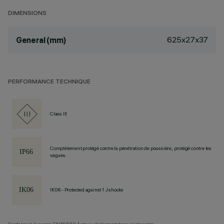
DIMENSIONS
625x27x37
General (mm)
PERFORMANCE TECHNIQUE
Class III
Complètement protégé contre la pénétration de poussière, protégé contre les
vagues.
IK06 - Protected against 1 J shocks