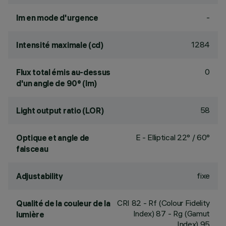
-
lm en mode d'urgence
1284
Intensité maximale (cd)
0
Flux total émis au-dessus
d'un angle de 90° (lm)
58
Light output ratio (LOR)
E - Elliptical 22° / 60°
Optique et angle de
faisceau
fixe
Adjustability
CRI
82
- Rf (Colour Fidelity
Qualité de la couleur de la
Index) 87 - Rg (Gamut
lumière
Index) 95