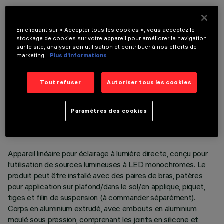
COMPOSANTS OPTIONNELS
En cliquant sur « Accepter tous les cookies », vous acceptez le
stockage de cookies sur votre appareil pour améliorer la navigation
sur le site, analyser son utilisation et contribuer à nos efforts de
marketing.
Plus d’informations
Tout refuser
Autoriser tous les cookies
DONNÉES TECHNIQUES
DERNIÈRE MISE À JOUR: 06/08/2026
Paramètres des cookies
DESCRIPTION
Appareil linéaire pour éclairage à lumière directe, conçu pour
l’utilisation de sources lumineuses à LED monochromes. Le
produit peut être installé avec des paires de bras, patères
pour application sur plafond/dans le sol/en applique, piquet,
tiges et filin de suspension (à commander séparément).
Corps en aluminium extrudé, avec embouts en aluminium
moulé sous pression, comprenant les joints en silicone et