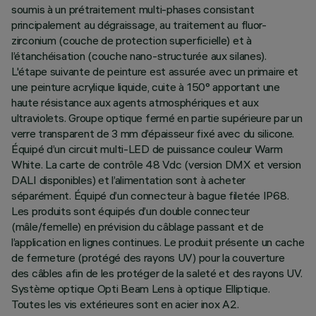
soumis à un prétraitement multi-phases consistant
principalement au dégraissage, au traitement au fluor-
zirconium (couche de protection superficielle) et à
l’étanchéisation (couche nano-structurée aux silanes).
L'étape suivante de peinture est assurée avec un primaire et
une peinture acrylique liquide, cuite à 150° apportant une
haute résistance aux agents atmosphériques et aux
ultraviolets. Groupe optique fermé en partie supérieure par un
verre transparent de 3 mm d’épaisseur fixé avec du silicone.
Équipé d’un circuit multi-LED de puissance couleur Warm
White. La carte de contrôle 48 Vdc (version DMX et version
DALI disponibles) et l’alimentation sont à acheter
séparément. Équipé d’un connecteur à bague filetée IP68.
Les produits sont équipés d’un double connecteur
(mâle/femelle) en prévision du câblage passant et de
l’application en lignes continues. Le produit présente un cache
de fermeture (protégé des rayons UV) pour la couverture
des câbles afin de les protéger de la saleté et des rayons UV.
Système optique Opti Beam Lens à optique Elliptique.
Toutes les vis extérieures sont en acier inox A2.