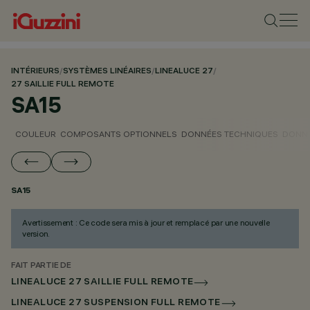
INTÉRIEURS
/
SYSTÈMES LINÉAIRES
/
LINEALUCE 27
/
27 SAILLIE FULL REMOTE
SA15
COULEUR
COMPOSANTS OPTIONNELS
DONNÉES TECHNIQUES
DONNÉ
SA15
Avertissement : Ce code sera mis à jour et remplacé par une nouvelle
version.
FAIT PARTIE DE
LINEALUCE 27 SAILLIE FULL REMOTE
LINEALUCE 27 SUSPENSION FULL REMOTE