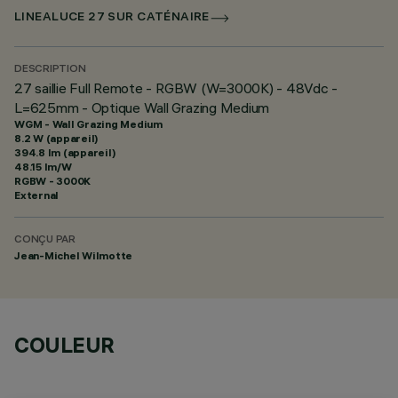
LINEALUCE 27 SUR CATÉNAIRE
DESCRIPTION
27 saillie Full Remote - RGBW (W=3000K) - 48Vdc -
L=625mm - Optique Wall Grazing Medium
WGM - Wall Grazing Medium
8.2 W (appareil)
394.8 lm (appareil)
48.15 lm/W
RGBW - 3000K
External
CONÇU PAR
Jean-Michel Wilmotte
COULEUR