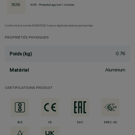
IK06 - Protected against 1 J shocks
Conforme à la norme EN60598-1 et aux réglementations pertinentes.
PROPRIÉTÉS PHYSIQUES
0.76
Poids (kg)
Aluminium
Matériel
CERTIFICATIONS PRODUIT
BIS
CE
EAC
ENEC-03