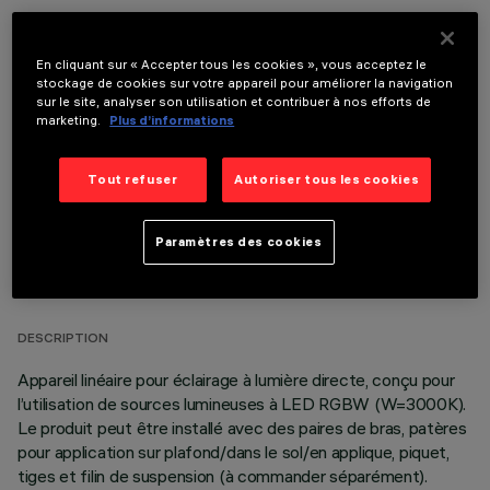
En cliquant sur « Accepter tous les cookies », vous acceptez le
stockage de cookies sur votre appareil pour améliorer la navigation
COMPOSANTS OPTIONNELS
sur le site, analyser son utilisation et contribuer à nos efforts de
marketing.
Plus d’informations
Tout refuser
Autoriser tous les cookies
Paramètres des cookies
DONNÉES TECHNIQUES
DERNIÈRE MISE À JOUR: 06/08/2026
DESCRIPTION
Appareil linéaire pour éclairage à lumière directe, conçu pour
l’utilisation de sources lumineuses à LED RGBW (W=3000K).
Le produit peut être installé avec des paires de bras, patères
pour application sur plafond/dans le sol/en applique, piquet,
tiges et filin de suspension (à commander séparément).