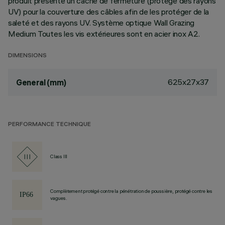
produit présente un cache de fermeture (protégé des rayons
UV) pour la couverture des câbles afin de les protéger de la
saleté et des rayons UV. Système optique Wall Grazing
Medium Toutes les vis extérieures sont en acier inox A2.
DIMENSIONS
625x27x37
General (mm)
PERFORMANCE TECHNIQUE
Class III
Complètement protégé contre la pénétration de poussière, protégé contre les
vagues.