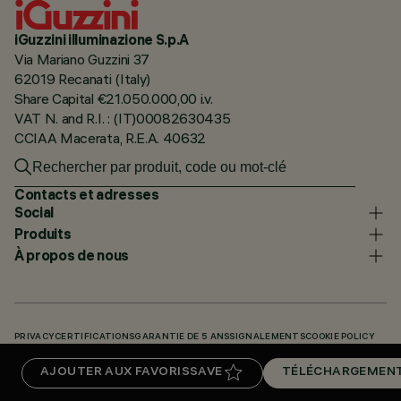
iGuzzini illuminazione S.p.A
Via Mariano Guzzini 37
62019 Recanati (Italy)
Share Capital €21.050.000,00 i.v.
VAT N. and R.I. : (IT)00082630435
CCIAA Macerata, R.E.A. 40632
Contacts et adresses
Social
Produits
À propos de nous
PRIVACY
CERTIFICATIONS
GARANTIE DE 5 ANS
SIGNALEMENTS
COOKIE POLICY
ACCESSIBILITY STATEMENT
NOS CODES
KNOWLEDGE BASE (LOGIN REQUIRED)
AJOUTER AUX FAVORIS
SAVE
TÉLÉCHARGEMEN
TÉLÉCHARGEMENTS