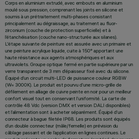
Corps en aluminium extrudé, avec embouts en aluminium
moulé sous pression, comprenant les joints en silicone et
soumis à un prétraitement multi-phases consistant
principalement au dégraissage, au traitement au fluor-
zirconium (couche de protection superficielle) et à
l’étanchéisation (couche nano-structurée aux silanes).
L'étape suivante de peinture est assurée avec un primaire et
une peinture acrylique liquide, cuite à 150° apportant une
haute résistance aux agents atmosphériques et aux
ultraviolets. Groupe optique fermé en partie supérieure par un
verre transparent de 3 mm d’épaisseur fixé avec du silicone.
Équipé d’un circuit multi-LED de puissance couleur RGBW
(W= 3000K). Le produit est pourvu d’une micro-grille de
défilement en alliage de cuivre peinte en noir pour un meilleur
confort visuel tout en conservant l’uniformité. La carte de
contrôle 48 Vdc (version DMX et version DALI disponibles)
et l’alimentation sont à acheter séparément. Équipé d’un
connecteur à bague filetée IP68. Les produits sont équipés
d’un double connecteur (mâle/femelle) en prévision du
câblage passant et de l’application en lignes continues. Le