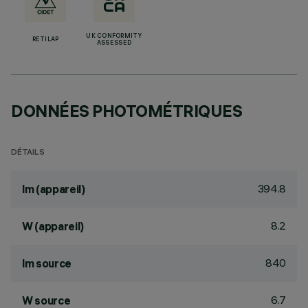
UK CONFORMITY
RETILAP
ASSESSED
DONNÉES PHOTOMÉTRIQUES
DÉTAILS
394.8
lm (appareil)
8.2
W (appareil)
840
lm source
6.7
W source