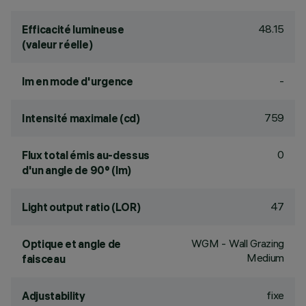
48.15
Efficacité lumineuse
(valeur réelle)
-
lm en mode d'urgence
759
Intensité maximale (cd)
0
Flux total émis au-dessus
d'un angle de 90° (lm)
47
Light output ratio (LOR)
WGM - Wall Grazing
Optique et angle de
Medium
faisceau
fixe
Adjustability