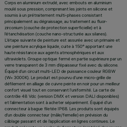
Corps en aluminium extrudé, avec embouts en aluminium
moulé sous pression, comprenant les joints en silicone et
soumis à un prétraitement multi-phases consistant
principalement au dégraissage, au traitement au fluor-
zirconium (couche de protection superficielle) et à
l’étanchéisation (couche nano-structurée aux silanes).
L'étape suivante de peinture est assurée avec un primaire et
une peinture acrylique liquide, cuite à 150° apportant une
haute résistance aux agents atmosphériques et aux
ultraviolets. Groupe optique fermé en partie supérieure par un
verre transparent de 3 mm d’épaisseur fixé avec du silicone.
Équipé d’un circuit multi-LED de puissance couleur RGBW
(W= 3000K). Le produit est pourvu d’une micro-grille de
défilement en alliage de cuivre peinte en noir pour un meilleur
confort visuel tout en conservant l’uniformité. La carte de
contrôle 48 Vdc (version DMX et version DALI disponibles)
et l’alimentation sont à acheter séparément. Équipé d’un
connecteur à bague filetée IP68. Les produits sont équipés
d’un double connecteur (mâle/femelle) en prévision du
câblage passant et de l’application en lignes continues. Le