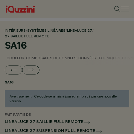
INTÉRIEURS
/
SYSTÈMES LINÉAIRES
/
LINEALUCE 27
/
27 SAILLIE FULL REMOTE
SA16
COULEUR
COMPOSANTS OPTIONNELS
DONNÉES TECHNIQUES
DONNÉ
SA16
Avertissement : Ce code sera mis à jour et remplacé par une nouvelle
version.
FAIT PARTIE DE
LINEALUCE 27 SAILLIE FULL REMOTE
LINEALUCE 27 SUSPENSION FULL REMOTE