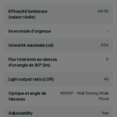
44.05
Efficacité lumineuse
(valeur réelle)
-
lm en mode d'urgence
554
Intensité maximale (cd)
0
Flux total émis au-dessus
d'un angle de 90° (lm)
43
Light output ratio (LOR)
WGWF - Wall Grazing Wide
Optique et angle de
Flood
faisceau
fixe
Adjustability