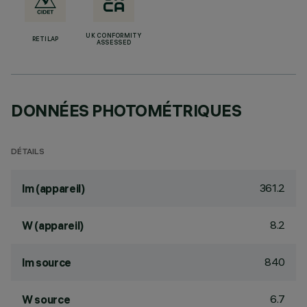
UK CONFORMITY
RETILAP
ASSESSED
DONNÉES PHOTOMÉTRIQUES
DÉTAILS
361.2
lm (appareil)
8.2
W (appareil)
840
lm source
6.7
W source