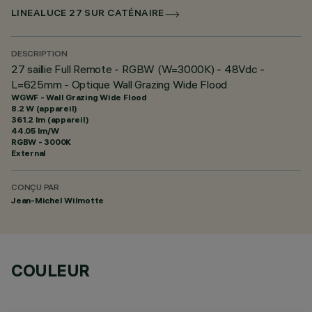
LINEALUCE 27 SUR CATÉNAIRE
DESCRIPTION
27 saillie Full Remote - RGBW (W=3000K) - 48Vdc -
L=625mm - Optique Wall Grazing Wide Flood
WGWF - Wall Grazing Wide Flood
8.2 W (appareil)
361.2 lm (appareil)
44.05 lm/W
RGBW - 3000K
External
CONÇU PAR
Jean-Michel Wilmotte
COULEUR