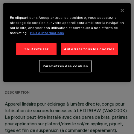
En cliquant sur « Accepter tous les cookies », vous acceptez le
stockage de cookies sur votre appareil pour améliorer la navigation
COMPOSANTS OPTIONNELS
sur le site, analyser son utilisation et contribuer à nos efforts de
marketing.
Plus d’informations
Tout refuser
Autoriser tous les cookies
Paramètres des cookies
DONNÉES TECHNIQUES
DERNIÈRE MISE À JOUR: 06/08/2026
DESCRIPTION
Appareil linéaire pour éclairage à lumière directe, conçu pour
l’utilisation de sources lumineuses à LED RGBW (W=3000K).
Le produit peut être installé avec des paires de bras, patères
pour application sur plafond/dans le sol/en applique, piquet,
tiges et filin de suspension (à commander séparément).