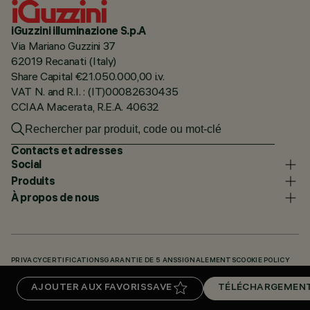
iGuzzini illuminazione S.p.A
Via Mariano Guzzini 37
62019 Recanati (Italy)
Share Capital €21.050.000,00 i.v.
VAT N. and R.I. : (IT)00082630435
CCIAA Macerata, R.E.A. 40632
Contacts et adresses
Social
Produits
À propos de nous
PRIVACY
CERTIFICATIONS
GARANTIE DE 5 ANS
SIGNALEMENTS
COOKIE POLICY
ACCESSIBILITY STATEMENT
NOS CODES
KNOWLEDGE BASE (LOGIN REQUIRED)
AJOUTER AUX FAVORIS
SAVE
TÉLÉCHARGEMEN
TÉLÉCHARGEMENTS