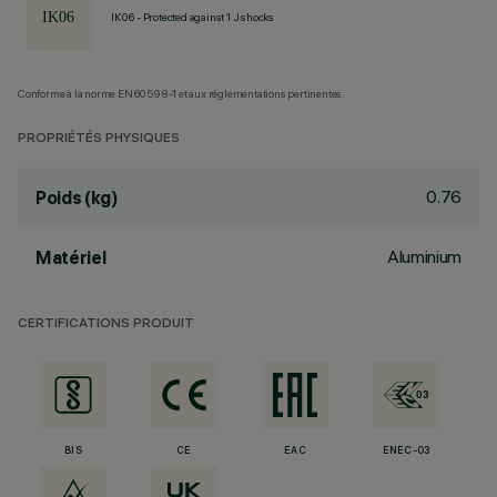
IK06 - Protected against 1 J shocks
Conforme à la norme EN60598-1 et aux réglementations pertinentes.
PROPRIÉTÉS PHYSIQUES
0.76
Poids (kg)
Aluminium
Matériel
CERTIFICATIONS PRODUIT
BIS
CE
EAC
ENEC-03