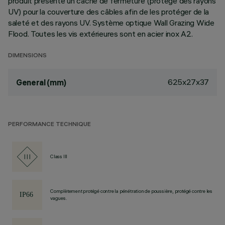
produit présente un cache de fermeture (protégé des rayons
UV) pour la couverture des câbles afin de les protéger de la
saleté et des rayons UV. Système optique Wall Grazing Wide
Flood. Toutes les vis extérieures sont en acier inox A2.
DIMENSIONS
625x27x37
General (mm)
PERFORMANCE TECHNIQUE
Class III
Complètement protégé contre la pénétration de poussière, protégé contre les
vagues.