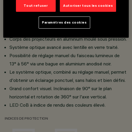
Installation sur rail Basse Tension/Superrail 48V.
Tout refuser
Autoriser tous les cookies
Projecteurs miniaturisés avec convertisseur DC/DC
intégré dissimulé dans l'adaptateur.
Paramètres des cookies
Connexion de l'adaptateur au rail sans besoin d'outils.
Corps des projecteurs en aluminium moulé sous pression.
Système optique avancé avec lentille en verre traité.
Possibilité de réglage manuel du faisceau lumineux de
13° à 56° via une bague en aluminium anodisé noir.
Le système optique, combiné au réglage manuel, permet
d'obtenir un éclairage ponctuel, sans halos et bien défini.
Grand confort visuel. Inclinaison de 90° sur le plan
horizontal et rotation de 360° sur l'axe vertical.
LED CoB à indice de rendu des couleurs élevé.
INDICES DE PROTECTION