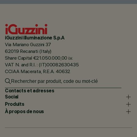
iGuzzini illuminazione S.p.A
Via Mariano Guzzini 37
62019 Recanati (Italy)
Share Capital €21.050.000,00 i.v.
VAT N. and R.I. : (IT)00082630435
CCIAA Macerata, R.E.A. 40632
Contacts et adresses
Social
Produits
À propos de nous