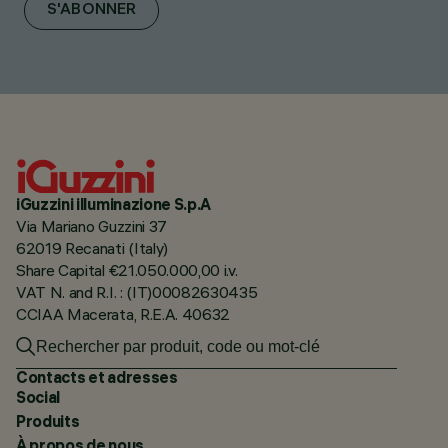
S'ABONNER
iGuzzini illuminazione S.p.A
Via Mariano Guzzini 37
62019 Recanati (Italy)
Share Capital €21.050.000,00 i.v.
VAT N. and R.I. : (IT)00082630435
CCIAA Macerata, R.E.A. 40632
Contacts et adresses
Social
Produits
À propos de nous