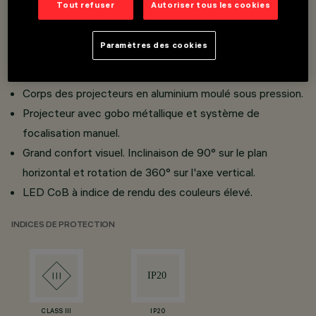
Tout refuser
Autoriser tous les cookies
Installation sur rail Basse Tension/Superrail 48V.
Projecteurs miniaturisés avec convertisseur DC/DC
Paramètres des cookies
intégré dissimulé dans l'adaptateur.
Connexion de l'adaptateur au rail sans besoin d'outils.
Corps des projecteurs en aluminium moulé sous pression.
Projecteur avec gobo métallique et système de
focalisation manuel.
Grand confort visuel. Inclinaison de 90° sur le plan
horizontal et rotation de 360° sur l'axe vertical.
LED CoB à indice de rendu des couleurs élevé.
INDICES DE PROTECTION
CLASS III
IP20