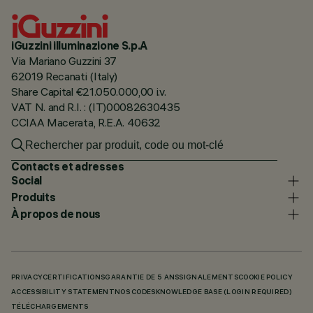
iGuzzini illuminazione S.p.A
Via Mariano Guzzini 37
62019 Recanati (Italy)
Share Capital €21.050.000,00 i.v.
VAT N. and R.I. : (IT)00082630435
CCIAA Macerata, R.E.A. 40632
Contacts et adresses
Social
Produits
À propos de nous
PRIVACY
CERTIFICATIONS
GARANTIE DE 5 ANS
SIGNALEMENTS
COOKIE POLICY
ACCESSIBILITY STATEMENT
NOS CODES
KNOWLEDGE BASE (LOGIN REQUIRED)
TÉLÉCHARGEMENTS