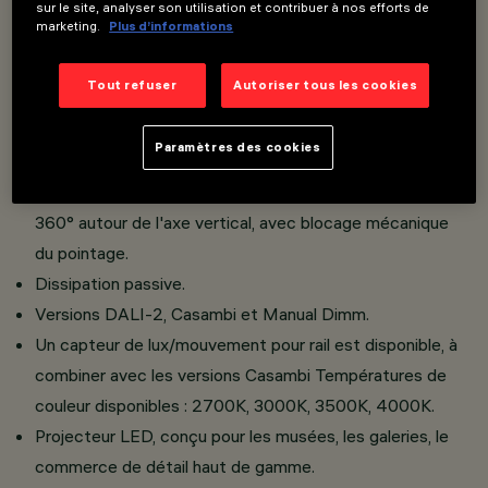
en surface Fabriqué en aluminium moulé sous pression et
sur le site, analyser son utilisation et contribuer à nos efforts de
marketing.
Plus d’informations
matériau thermoplastique.
De multiples lentilles plano-convexes en verre améliorent
Tout refuser
Autoriser tous les cookies
les performances du produit.
Versions LED à indice de rendu des couleurs élevé.
Paramètres des cookies
Confort visuel élevé.
Inclinaison de 90° sur le plan horizontal et rotation de
360° autour de l'axe vertical, avec blocage mécanique
du pointage.
Dissipation passive.
Versions DALI-2, Casambi et Manual Dimm.
Un capteur de lux/mouvement pour rail est disponible, à
combiner avec les versions Casambi Températures de
couleur disponibles : 2700K, 3000K, 3500K, 4000K.
Projecteur LED, conçu pour les musées, les galeries, le
commerce de détail haut de gamme.