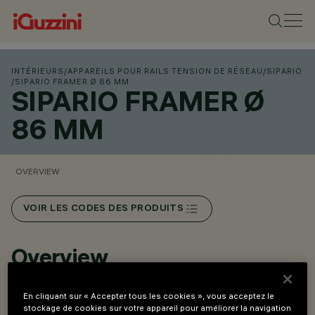
INTÉRIEURS
/
APPAREILS POUR RAILS TENSION DE RÉSEAU
/
SIPARIO
/
SIPARIO FRAMER Ø 86 MM
SIPARIO FRAMER Ø
86 MM
OVERVIEW
VOIR LES CODES DES PRODUITS
Overview
En cliquant sur « Accepter tous les cookies », vous acceptez le
Installation sur rail tension secteur, embase encastrée ou
stockage de cookies sur votre appareil pour améliorer la navigation