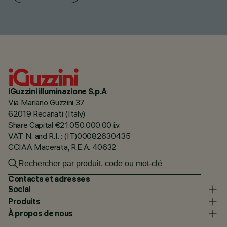
iGuzzini illuminazione S.p.A
Via Mariano Guzzini 37
62019 Recanati (Italy)
Share Capital €21.050.000,00 i.v.
VAT N. and R.I. : (IT)00082630435
CCIAA Macerata, R.E.A. 40632
Contacts et adresses
Social
Produits
À propos de nous