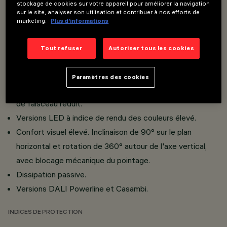
Projecteurs miniaturisés avec convertisseur DC/DC
stockage de cookies sur votre appareil pour améliorer la navigation
sur le site, analyser son utilisation et contribuer à nos efforts de
intégré dissimulé dans l'adaptateur.
marketing.
Plus d’informations
Connexion adaptateur - rail avec système rapide à
enclenchement.
Tout refuser
Autoriser tous les cookies
Réalisé en fonderie d'aluminium et matériau
thermoplastique.
Paramètres des cookies
Opti Beam Lens à haute efficacité lumineuse et angle
de faisceau réduit.
Versions LED à indice de rendu des couleurs élevé.
Confort visuel élevé. Inclinaison de 90° sur le plan
horizontal et rotation de 360° autour de l'axe vertical,
avec blocage mécanique du pointage.
Dissipation passive.
Versions DALI Powerline et Casambi.
INDICES DE PROTECTION