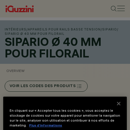
INTÉRIEURS
/
APPAREILS POUR RAILS BASSE TENSION
/
SIPARIO
/
SIPARIO Ø 40 MM POUR FILORAIL
SIPARIO Ø 40 MM
POUR FILORAIL
OVERVIEW
VOIR LES CODES DES PRODUITS
Overview
En cliquant sur « Accepter tous les cookies », vous acceptez le
stockage de cookies sur votre appareil pour améliorer la navigation
sur le site, analyser son utilisation et contribuer à nos efforts de
Installation sur rail Filorail 48V (16A).
marketing.
Plus d’informations