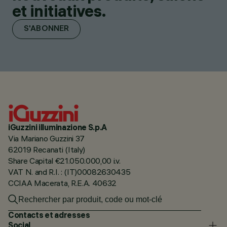
et initiatives.
S'ABONNER
iGuzzini illuminazione S.p.A
Via Mariano Guzzini 37
62019 Recanati (Italy)
Share Capital €21.050.000,00 i.v.
VAT N. and R.I. : (IT)00082630435
CCIAA Macerata, R.E.A. 40632
Contacts et adresses
Social