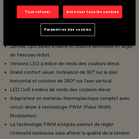
Projecteurs miniaturisés avec driver intégré dissimulé
dans l'adaptateur.
Tout refuser
Autoriser tous les cookies
Connexion de l'adaptateur au rail sans besoin d'outils.
Réalisé en aluminium moulé sous pression et matériau
Paramètres des cookies
thermoplastique.
Lentille Opti Beam à haute efficacité lumineuse et angle
de faisceau réduit.
Versions LED à indice de rendu des couleurs élevé.
Grand confort visuel. Inclinaison de 90° sur le plan
horizontal et rotation de 360° sur l'axe vertical.
LED CoB à indice de rendu des couleurs élevé.
Adaptateur en matériau thermoplastique complet avec
circuit driver à technologie PWM (Pulse Width
Modulation).
La technologie PWM intégrée permet de régler
l'intensité lumineuse sans altérer la qualité de la lumière.