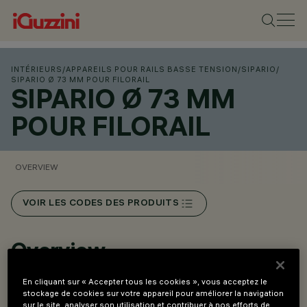
INTÉRIEURS
/
APPAREILS POUR RAILS BASSE TENSION
/
SIPARIO
/
SIPARIO Ø 73 MM POUR FILORAIL
SIPARIO Ø 73 MM
POUR FILORAIL
OVERVIEW
VOIR LES CODES DES PRODUITS
Overview
En cliquant sur « Accepter tous les cookies », vous acceptez le
Installation sur rail Filorail 48V (16A).
stockage de cookies sur votre appareil pour améliorer la navigation
sur le site, analyser son utilisation et contribuer à nos efforts de