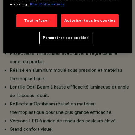
Un système Push&Go innovant qui facilite et accélère le
marketing.
Plus d’informations
changement de réfracteurs et d'accessoires, pour un
remplacement en toute sécurité sur place.
Tout refuser
Autoriser tous les cookies
Trois accessoires plats et un accessoire externe
peuvent être installés simultanément dans le même
Paramètres des cookies
luminaire.
Projecteurs miniaturisés avec driver intégré dans le
corps du produit.
Réalisé en aluminium moulé sous pression et matériau
thermoplastique.
Lentille Opti Beam à haute efficacité lumineuse et angle
de faisceau réduit.
Réflecteur Optibeam réalisé en matériau
thermoplastique pour une plus grande efficacité.
Versions LED à indice de rendu des couleurs élevé.
Grand confort visuel.