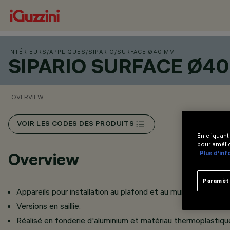
INTÉRIEURS
/
APPLIQUES
/
SIPARIO
/
SURFACE Ø40 MM
SIPARIO SURFACE Ø4
OVERVIEW
VOIR LES CODES DES PRODUITS
En cliquant
pour amélio
Plus d’in
Overview
Paramèt
Appareils pour installation au plafond et au mur.
Versions en saillie.
Réalisé en fonderie d'aluminium et matériau thermoplastiqu