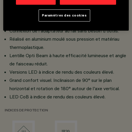
Installation sur rail Basse Tension 48V.
Projecteurs miniaturisés avec DC/DC intégré dissimulé
Paramètres des cookies
dans l'adaptateur.
Connexion de l'adaptateur au rail sans besoin d'outils.
Réalisé en aluminium moulé sous pression et matériau
thermoplastique.
Lentille Opti Beam à haute efficacité lumineuse et angle
de faisceau réduit.
Versions LED à indice de rendu des couleurs élevé.
Grand confort visuel. Inclinaison de 90° sur le plan
horizontal et rotation de 180° autour de l'axe vertical.
LED CoB à indice de rendu des couleurs élevé.
INDICES DE PROTECTION