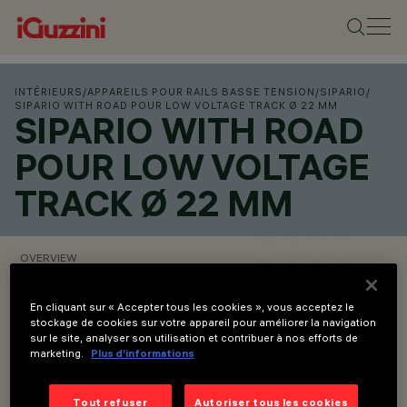
INTÉRIEURS
/
APPAREILS POUR RAILS BASSE TENSION
/
SIPARIO
/
SIPARIO WITH ROAD POUR LOW VOLTAGE TRACK Ø 22 MM
SIPARIO WITH ROAD
POUR LOW VOLTAGE
TRACK Ø 22 MM
OVERVIEW
VOIR LES CODES DES PRODUITS
En cliquant sur « Accepter tous les cookies », vous acceptez le
stockage de cookies sur votre appareil pour améliorer la navigation
sur le site, analyser son utilisation et contribuer à nos efforts de
marketing.
Plus d’informations
Overview
Tout refuser
Autoriser tous les cookies