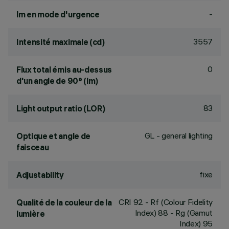
-
lm en mode d'urgence
3557
Intensité maximale (cd)
0
Flux total émis au-dessus
d'un angle de 90° (lm)
83
Light output ratio (LOR)
GL - general lighting
Optique et angle de
faisceau
fixe
Adjustability
CRI
92
- Rf (Colour Fidelity
Qualité de la couleur de la
Index) 88 - Rg (Gamut
lumière
Index) 95