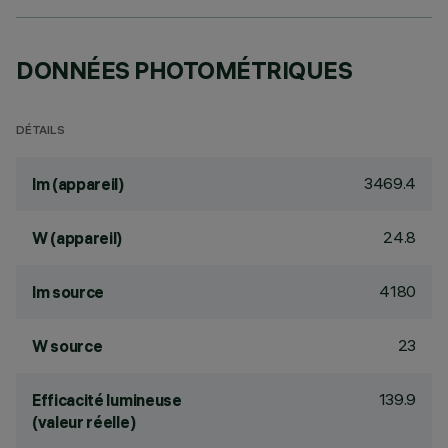
DONNÉES PHOTOMÉTRIQUES
DÉTAILS
3469.4
lm (appareil)
24.8
W (appareil)
4180
lm source
23
W source
139.9
Efficacité lumineuse
(valeur réelle)