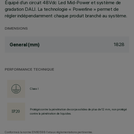
Équipé d’un circuit 48Vdc Led Mid-Power et système de
gradation DALI. La technologie « Powerline » permet de
régler indépendamment chaque produit branché au système.
DIMENSIONS
1828
General (mm)
PERFORMANCE TECHNIQUE
Class I
Protégé contre la pénétration de corps solides de plus de 12 mm, non protégé
contre la pénétration de liquides.
Conforme à la norme EN60598-1 et aux réglementations pertinentes.