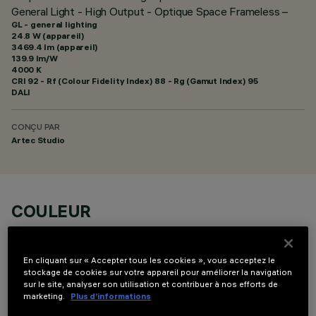
General Light - High Output - Optique Space Frameless –
GL - general lighting
24.8 W (appareil)
3469.4 lm (appareil)
139.9 lm/W
4000 K
CRI
92
- Rf (Colour Fidelity Index) 88 - Rg (Gamut Index) 95
DALI
CONÇU PAR
Artec Studio
COULEUR
En cliquant sur « Accepter tous les cookies », vous acceptez le
stockage de cookies sur votre appareil pour améliorer la navigation
sur le site, analyser son utilisation et contribuer à nos efforts de
marketing.
Plus d’informations
COMPOSANTS OPTIONNELS