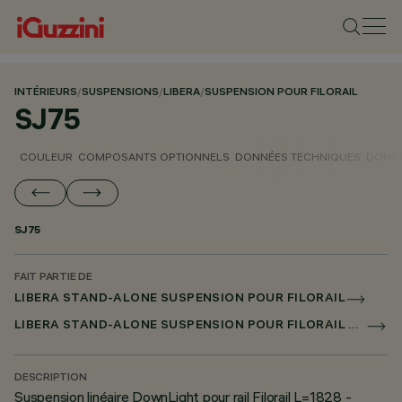
INTÉRIEURS
/
SUSPENSIONS
/
LIBERA
/
SUSPENSION POUR FILORAIL
SJ75
COULEUR
COMPOSANTS OPTIONNELS
DONNÉES TECHNIQUES
DONNÉ
SJ75
FAIT PARTIE DE
LIBERA STAND-ALONE SUSPENSION POUR FILORAIL
LIBERA STAND-ALONE SUSPENSION POUR FILORAIL DALI POWERLINE
DESCRIPTION
Suspension linéaire DownLight pour rail Filorail L=1828 -