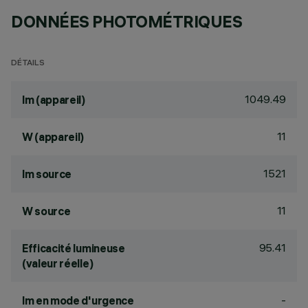
DONNÉES PHOTOMÉTRIQUES
DÉTAILS
1049.49
lm (appareil)
11
W (appareil)
1521
lm source
11
W source
95.41
Efficacité lumineuse
(valeur réelle)
-
lm en mode d'urgence