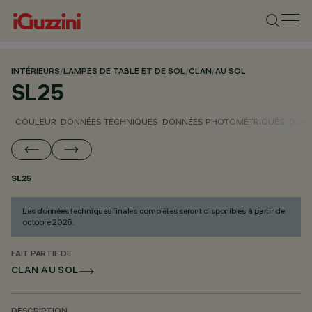
INTÉRIEURS
/
LAMPES DE TABLE ET DE SOL
/
CLAN
/
AU SOL
SL25
COULEUR
DONNÉES TECHNIQUES
DONNÉES PHOTOMÉTRIQUES
DONN
SL25
Les données techniques finales complètes seront disponibles à partir de
octobre 2026.
FAIT PARTIE DE
CLAN AU SOL
DESCRIPTION