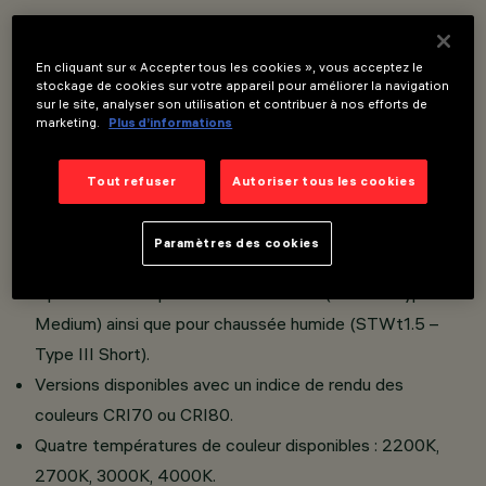
Système d’éclairage urbain et routier avec sources
En cliquant sur « Accepter tous les cookies », vous acceptez le
lumineuses LED.
stockage de cookies sur votre appareil pour améliorer la navigation
sur le site, analyser son utilisation et contribuer à nos efforts de
Compartiment optique en aluminium moulé sous pression
marketing.
Plus d’informations
avec un verre trempé sodocalcique de 5 mm
d’épaisseur.
Tout refuser
Autoriser tous les cookies
Aucune dispersion de flux lumineux vers le haut.
Compartiment optique orientable.
Paramètres des cookies
Street est équipé d’une optique polymérique White
Optismart Lens pour chaussée sèche (ST1.5 – Type III
Medium) ainsi que pour chaussée humide (STWt1.5 –
Type III Short).
Versions disponibles avec un indice de rendu des
couleurs CRI70 ou CRI80.
Quatre températures de couleur disponibles : 2200K,
2700K, 3000K, 4000K.