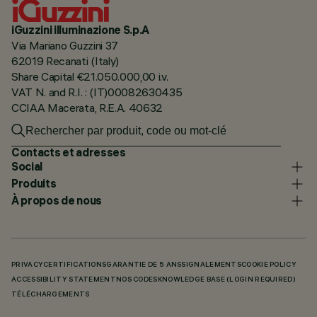
iGuzzini illuminazione S.p.A
Via Mariano Guzzini 37
62019 Recanati (Italy)
Share Capital €21.050.000,00 i.v.
VAT N. and R.I. : (IT)00082630435
CCIAA Macerata, R.E.A. 40632
Contacts et adresses
Social
Produits
À propos de nous
PRIVACY
CERTIFICATIONS
GARANTIE DE 5 ANS
SIGNALEMENTS
COOKIE POLICY
ACCESSIBILITY STATEMENT
NOS CODES
KNOWLEDGE BASE (LOGIN REQUIRED)
TÉLÉCHARGEMENTS