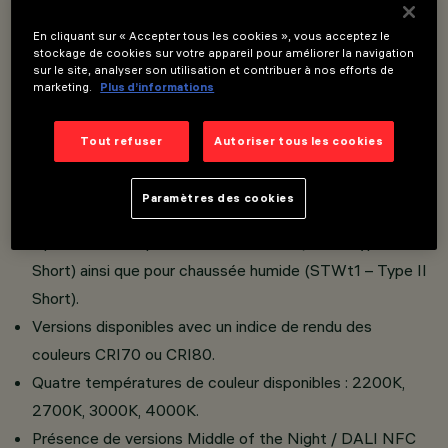
En cliquant sur « Accepter tous les cookies », vous acceptez le
Système d’éclairage urbain et routier avec sources
stockage de cookies sur votre appareil pour améliorer la navigation
sur le site, analyser son utilisation et contribuer à nos efforts de
lumineuses à LED.
marketing.
Plus d’informations
Compartiment optique en aluminium moulé sous pression
avec verre trempé sodocalcique de 5 mm d’épaisseur.
Tout refuser
Autoriser tous les cookies
Absence d’émission de flux lumineux vers le haut.
Compartiment optique orientable.
Paramètres des cookies
Street est équipé d’une optique polymérique White
Optismart Lens pour chaussée sèche (ST1 – Type II
Short) ainsi que pour chaussée humide (STWt1 – Type II
Short).
Versions disponibles avec un indice de rendu des
couleurs CRI70 ou CRI80.
Quatre températures de couleur disponibles : 2200K,
2700K, 3000K, 4000K.
Présence de versions Middle of the Night / DALI NFC