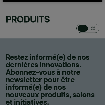
PRODUITS
CATÉGORIES
SYSTÈMES SUR MÂT /
EN APPLIQUE
DESIGN
IGUZZINI
Restez informé(e) de nos
PRODUITS
56
dernières innovations.
Abonnez-vous à notre
newsletter pour être
informé(e) de nos
nouveaux produits, salons
et initiatives.