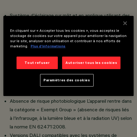
Système d'éclairage sur mât et en applique utilisant des
sources lumineuses à LED.
En cliquant sur « Accepter tous les cookies », vous acceptez le
Groupe optique en fusion d'aluminium ; écran de
stockage de cookies sur votre appareil pour améliorer la navigation
protection en PMMA de 3 mm d’épaisseur (IK10).
sur le site, analyser son utilisation et contribuer à nos efforts de
marketing.
Plus d’informations
Versions à optiques routières à système Optismart
Lenses, versions à optique symétrique et elliptique,
Tout refuser
Autoriser tous les cookies
composées d'un réfl ecteur supérieur en aluminium super
pur anodisé, d'une lentille en méthacrylate et d'un réfl
Paramètres des cookies
ecteur inférieur en PMMA métallisé.
Grand confort visuel.
Absence de risque photobiologique L’appareil rentre dans
la catégorie « Exempt Group » (absence de risques liés
à l'infrarouge, à la lumière bleue et à la radiation UV) selon
la norme EN 62471:2008.
Versions DALI compatibles avec les systèmes de