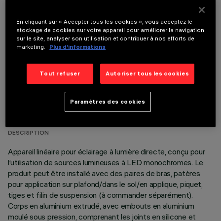
COMPOSANTS OPTIONNELS
En cliquant sur « Accepter tous les cookies », vous acceptez le
stockage de cookies sur votre appareil pour améliorer la navigation
sur le site, analyser son utilisation et contribuer à nos efforts de
marketing.
Plus d’informations
Tout refuser
Autoriser tous les cookies
DONNÉES TECHNIQUES
Paramètres des cookies
DERNIÈRE MISE À JOUR: 06/08/2026
DESCRIPTION
Appareil linéaire pour éclairage à lumière directe, conçu pour
l’utilisation de sources lumineuses à LED monochromes. Le
produit peut être installé avec des paires de bras, patères
pour application sur plafond/dans le sol/en applique, piquet,
tiges et filin de suspension (à commander séparément).
Corps en aluminium extrudé, avec embouts en aluminium
moulé sous pression, comprenant les joints en silicone et