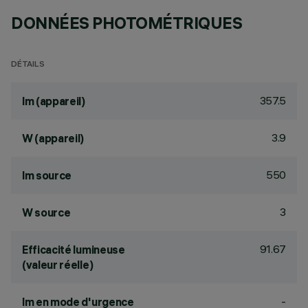
DONNÉES PHOTOMÉTRIQUES
DÉTAILS
357.5
lm (appareil)
3.9
W (appareil)
550
lm source
3
W source
91.67
Efficacité lumineuse
(valeur réelle)
-
lm en mode d'urgence