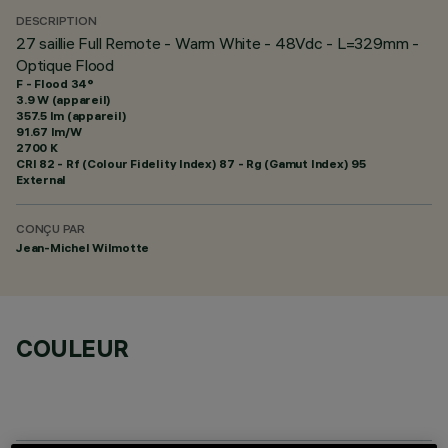
DESCRIPTION
27 saillie Full Remote - Warm White - 48Vdc - L=329mm -
Optique Flood
F - Flood 34°
3.9 W (appareil)
357.5 lm (appareil)
91.67 lm/W
2700 K
CRI
82
- Rf (Colour Fidelity Index) 87 - Rg (Gamut Index) 95
External
CONÇU PAR
Jean-Michel Wilmotte
COULEUR