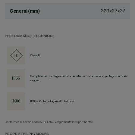
329x27x37
General (mm)
PERFORMANCE TECHNIQUE
Class III
Complètement protégé contre la pénétration de poussière, protégé contre les
vagues.
IK06 - Protected against 1 J shocks
Conforme à la norme EN60598-1 et aux réglementations pertinentes.
PROPRIÉTÉS PHYSIQUES