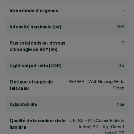
-
lm en mode d'urgence
798
Intensité maximale (cd)
0
Flux total émis au-dessus
d'un angle de 90° (lm)
46
Light output ratio (LOR)
WGWF - Wall Grazing Wide
Optique et angle de
Flood
faisceau
fixe
Adjustability
CRI
82
- Rf (Colour Fidelity
Qualité de la couleur de la
Index) 87 - Rg (Gamut
lumière
Index) 95