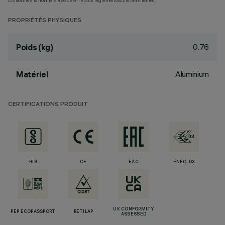
Conforme à la norme EN60598-1 et aux réglementations pertinentes.
PROPRIÉTÉS PHYSIQUES
0.76
Poids (kg)
Aluminium
Matériel
CERTIFICATIONS PRODUIT
BIS
CE
EAC
ENEC-03
UK CONFORMITY
PEP ECOPASSPORT
RETILAP
ASSESSED