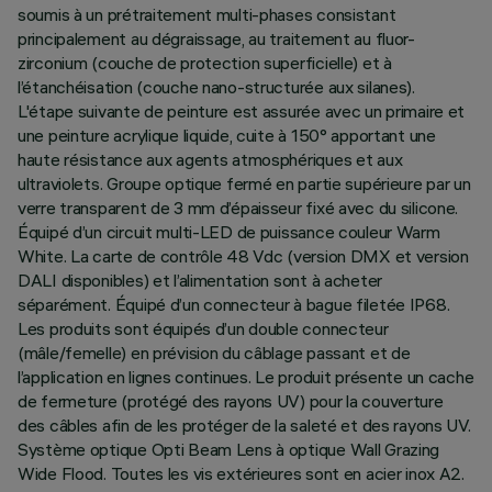
soumis à un prétraitement multi-phases consistant
principalement au dégraissage, au traitement au fluor-
zirconium (couche de protection superficielle) et à
l’étanchéisation (couche nano-structurée aux silanes).
L'étape suivante de peinture est assurée avec un primaire et
une peinture acrylique liquide, cuite à 150° apportant une
haute résistance aux agents atmosphériques et aux
ultraviolets. Groupe optique fermé en partie supérieure par un
verre transparent de 3 mm d’épaisseur fixé avec du silicone.
Équipé d’un circuit multi-LED de puissance couleur Warm
White. La carte de contrôle 48 Vdc (version DMX et version
DALI disponibles) et l’alimentation sont à acheter
séparément. Équipé d’un connecteur à bague filetée IP68.
Les produits sont équipés d’un double connecteur
(mâle/femelle) en prévision du câblage passant et de
l’application en lignes continues. Le produit présente un cache
de fermeture (protégé des rayons UV) pour la couverture
des câbles afin de les protéger de la saleté et des rayons UV.
Système optique Opti Beam Lens à optique Wall Grazing
Wide Flood. Toutes les vis extérieures sont en acier inox A2.