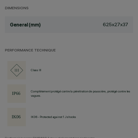
DIMENSIONS
625x27x37
General (mm)
PERFORMANCE TECHNIQUE
Class III
Complètement protégé contre la pénétration de poussière, protégé contre les
vagues.
IK06 - Protected against 1 J shocks