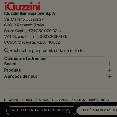
iGuzzini illuminazione S.p.A
Via Mariano Guzzini 37
62019 Recanati (Italy)
Share Capital €21.050.000,00 i.v.
VAT N. and R.I. : (IT)00082630435
CCIAA Macerata, R.E.A. 40632
Contacts et adresses
Social
Produits
À propos de nous
PRIVACY
CERTIFICATIONS
GARANTIE DE 5 ANS
SIGNALEMENTS
COOKIE POLICY
ACCESSIBILITY STATEMENT
NOS CODES
KNOWLEDGE BASE (LOGIN REQUIRED)
AJOUTER AUX FAVORIS
SAVE
TÉLÉCHARGEMEN
TÉLÉCHARGEMENTS