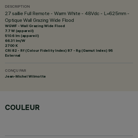
DESCRIPTION
27 saillie Full Remote - Warm White - 48Vdc - L=625mm -
Optique Wall Grazing Wide Flood
WGWF - Wall Grazing Wide Flood
7.7 W (appareil)
510.6 lm (appareil)
66.31 lm/W
2700 K
CRI
82
- Rf (Colour Fidelity Index) 87 - Rg (Gamut Index) 95
External
CONÇU PAR
Jean-Michel Wilmotte
COULEUR