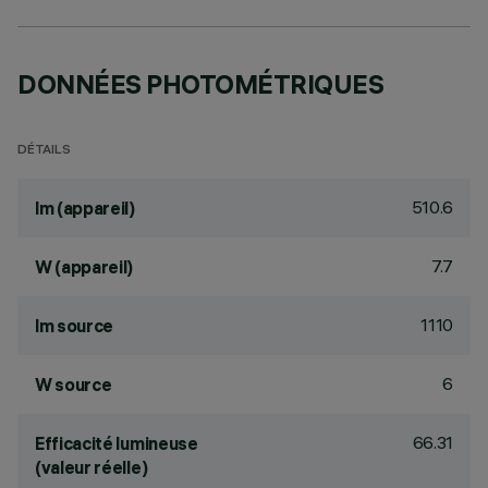
DONNÉES PHOTOMÉTRIQUES
DÉTAILS
510.6
lm (appareil)
7.7
W (appareil)
1110
lm source
6
W source
66.31
Efficacité lumineuse
(valeur réelle)