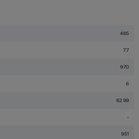
485
7.7
970
6
62.99
-
951