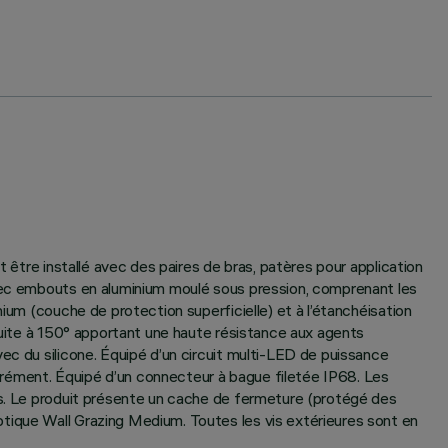
 être installé avec des paires de bras, patères pour application
avec embouts en aluminium moulé sous pression, comprenant les
ium (couche de protection superficielle) et à l’étanchéisation
 cuite à 150° apportant une haute résistance aux agents
ec du silicone. Équipé d’un circuit multi-LED de puissance
arément. Équipé d’un connecteur à bague filetée IP68. Les
ues. Le produit présente un cache de fermeture (protégé des
tique Wall Grazing Medium. Toutes les vis extérieures sont en