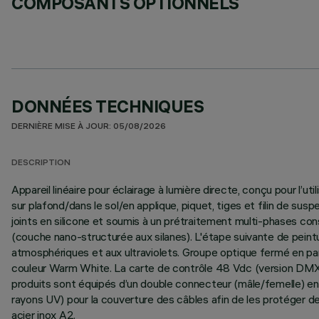
COMPOSANTS OPTIONNELS
DONNÉES TECHNIQUES
DERNIÈRE MISE À JOUR: 05/08/2026
DESCRIPTION
Appareil linéaire pour éclairage à lumière directe, conçu pour l’
sur plafond/dans le sol/en applique, piquet, tiges et filin de
joints en silicone et soumis à un prétraitement multi-phases con
(couche nano-structurée aux silanes). L'étape suivante de peintu
atmosphériques et aux ultraviolets. Groupe optique fermé en part
couleur Warm White. La carte de contrôle 48 Vdc (version DMX e
produits sont équipés d’un double connecteur (mâle/femelle) en 
rayons UV) pour la couverture des câbles afin de les protéger 
acier inox A2.