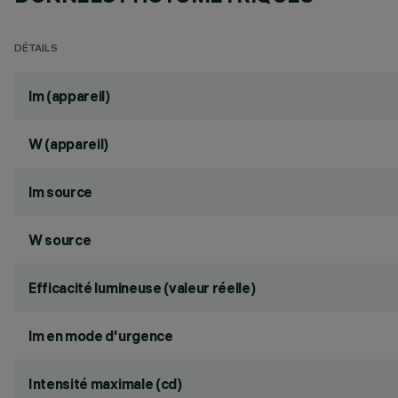
DÉTAILS
lm (appareil)
W (appareil)
lm source
W source
Efficacité lumineuse (valeur réelle)
lm en mode d'urgence
Intensité maximale (cd)