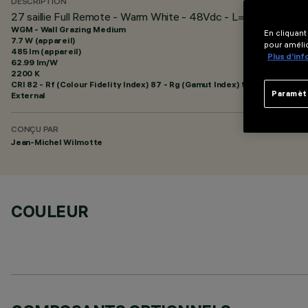
DESCRIPTION
27 saillie Full Remote - Warm White - 48Vdc - L=625mm - Op
WGM - Wall Grazing Medium
En cliquant
7.7 W (appareil)
pour amélio
485 lm (appareil)
Plus d’in
62.99 lm/W
2200 K
CRI
82
- Rf (Colour Fidelity Index) 87 - Rg (Gamut Index) 97
Paramèt
External
CONÇU PAR
Jean-Michel Wilmotte
COULEUR