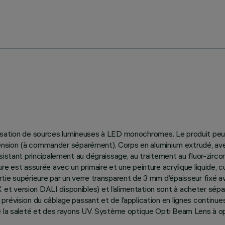
utilisation de sources lumineuses à LED monochromes. Le produit peut
 suspension (à commander séparément). Corps en aluminium extrudé, 
sistant principalement au dégraissage, au traitement au fluor-zircon
re est assurée avec un primaire et une peinture acrylique liquide,
ie supérieure par un verre transparent de 3 mm d’épaisseur fixé av
t version DALI disponibles) et l’alimentation sont à acheter sép
prévision du câblage passant et de l’application en lignes contin
de la saleté et des rayons UV. Système optique Opti Beam Lens à op