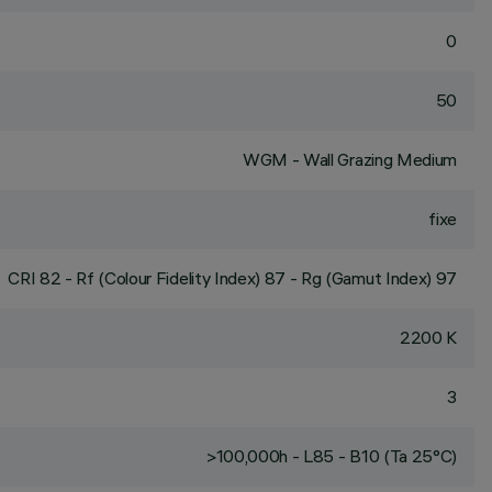
0
50
WGM - Wall Grazing Medium
fixe
CRI
82
- Rf (Colour Fidelity Index) 87 - Rg (Gamut Index) 97
2200 K
3
>100,000h - L85 - B10 (Ta 25°C)