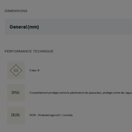
DIMENSIONS
General (mm)
PERFORMANCE TECHNIQUE
Class III
Complètement protégé contre la pénétration de poussière, protégé contre les vagu
IK06 - Protected against 1 J shocks