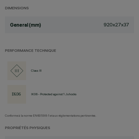
DIMENSIONS
920x27x37
General (mm)
PERFORMANCE TECHNIQUE
Class III
IK06 - Protected against 1 J shocks
Conforme à la norme EN60598-1 et aux réglementations pertinentes.
PROPRIÉTÉS PHYSIQUES