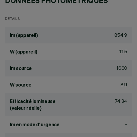
DONNÉES PHOTOMÉTRIQUES
DÉTAILS
854.9
lm (appareil)
11.5
W (appareil)
1660
lm source
8.9
W source
74.34
Efficacité lumineuse
(valeur réelle)
-
lm en mode d'urgence