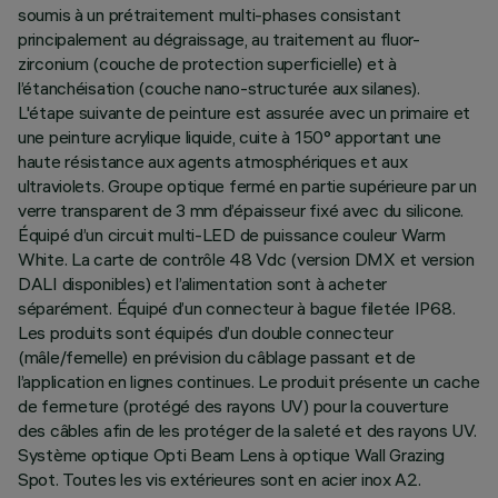
soumis à un prétraitement multi-phases consistant
principalement au dégraissage, au traitement au fluor-
zirconium (couche de protection superficielle) et à
l’étanchéisation (couche nano-structurée aux silanes).
L'étape suivante de peinture est assurée avec un primaire et
une peinture acrylique liquide, cuite à 150° apportant une
haute résistance aux agents atmosphériques et aux
ultraviolets. Groupe optique fermé en partie supérieure par un
verre transparent de 3 mm d’épaisseur fixé avec du silicone.
Équipé d’un circuit multi-LED de puissance couleur Warm
White. La carte de contrôle 48 Vdc (version DMX et version
DALI disponibles) et l’alimentation sont à acheter
séparément. Équipé d’un connecteur à bague filetée IP68.
Les produits sont équipés d’un double connecteur
(mâle/femelle) en prévision du câblage passant et de
l’application en lignes continues. Le produit présente un cache
de fermeture (protégé des rayons UV) pour la couverture
des câbles afin de les protéger de la saleté et des rayons UV.
Système optique Opti Beam Lens à optique Wall Grazing
Spot. Toutes les vis extérieures sont en acier inox A2.