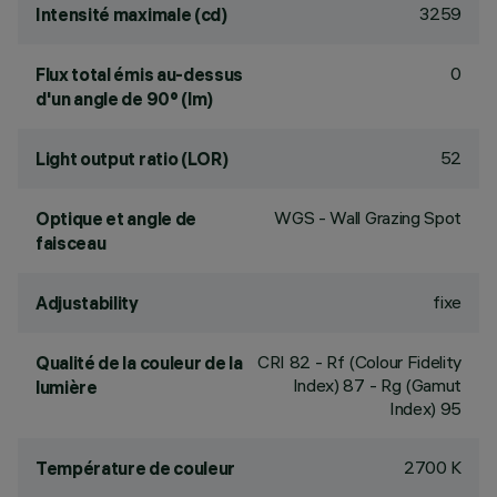
3259
Intensité maximale (cd)
0
Flux total émis au-dessus
d'un angle de 90° (lm)
52
Light output ratio (LOR)
WGS - Wall Grazing Spot
Optique et angle de
faisceau
fixe
Adjustability
CRI
82
- Rf (Colour Fidelity
Qualité de la couleur de la
Index) 87 - Rg (Gamut
lumière
Index) 95
2700 K
Température de couleur