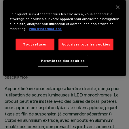
COMPOSANTS OPTIONNELS
En cliquant sur « Accepter tous les cookies », vous acceptez le
stockage de cookies sur votre appareil pour améliorer la navigation
sur le site, analyser son utilisation et contribuer à nos efforts de
marketing.
Plus d’informations
Tout refuser
Autoriser tous les cookies
DONNÉES TECHNIQUES
Paramètres des cookies
DERNIÈRE MISE À JOUR: 06/08/2026
DESCRIPTION
Appareil linéaire pour éclairage à lumière directe, conçu pour
l’utilisation de sources lumineuses à LED monochromes. Le
produit peut être installé avec des paires de bras, patères
pour application sur plafond/dans le sol/en applique, piquet,
tiges et filin de suspension (à commander séparément).
Corps en aluminium extrudé, avec embouts en aluminium
moulé sous pression, comprenant les joints en silicone et