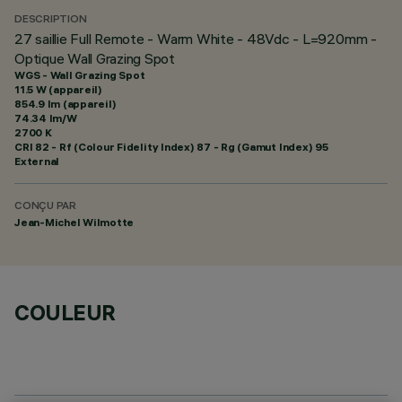
DESCRIPTION
27 saillie Full Remote - Warm White - 48Vdc - L=920mm -
Optique Wall Grazing Spot
WGS - Wall Grazing Spot
11.5 W (appareil)
854.9 lm (appareil)
74.34 lm/W
2700 K
CRI
82
- Rf (Colour Fidelity Index) 87 - Rg (Gamut Index) 95
External
CONÇU PAR
Jean-Michel Wilmotte
COULEUR