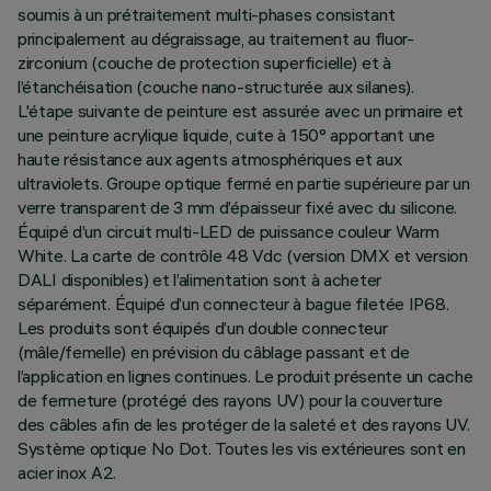
soumis à un prétraitement multi-phases consistant
principalement au dégraissage, au traitement au fluor-
zirconium (couche de protection superficielle) et à
l’étanchéisation (couche nano-structurée aux silanes).
L'étape suivante de peinture est assurée avec un primaire et
une peinture acrylique liquide, cuite à 150° apportant une
haute résistance aux agents atmosphériques et aux
ultraviolets. Groupe optique fermé en partie supérieure par un
verre transparent de 3 mm d’épaisseur fixé avec du silicone.
Équipé d’un circuit multi-LED de puissance couleur Warm
White. La carte de contrôle 48 Vdc (version DMX et version
DALI disponibles) et l’alimentation sont à acheter
séparément. Équipé d’un connecteur à bague filetée IP68.
Les produits sont équipés d’un double connecteur
(mâle/femelle) en prévision du câblage passant et de
l’application en lignes continues. Le produit présente un cache
de fermeture (protégé des rayons UV) pour la couverture
des câbles afin de les protéger de la saleté et des rayons UV.
Système optique No Dot. Toutes les vis extérieures sont en
acier inox A2.