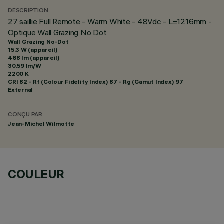
DESCRIPTION
27 saillie Full Remote - Warm White - 48Vdc - L=1216mm -
Optique Wall Grazing No Dot
Wall Grazing No-Dot
15.3 W (appareil)
468 lm (appareil)
30.59 lm/W
2200 K
CRI
82
- Rf (Colour Fidelity Index) 87 - Rg (Gamut Index) 97
External
CONÇU PAR
Jean-Michel Wilmotte
COULEUR