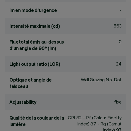
-
lm en mode d'urgence
563
Intensité maximale (cd)
0
Flux total émis au-dessus
d'un angle de 90° (lm)
24
Light output ratio (LOR)
Wall Grazing No-Dot
Optique et angle de
faisceau
fixe
Adjustability
CRI
82
- Rf (Colour Fidelity
Qualité de la couleur de la
Index) 87 - Rg (Gamut
lumière
Index) 97