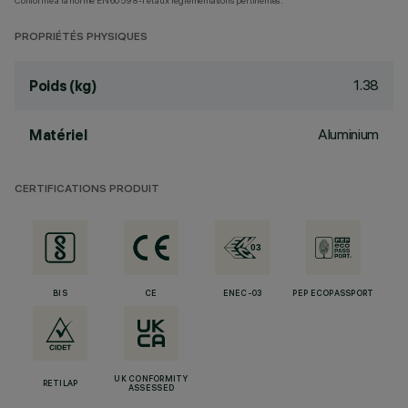
Conforme à la norme EN60598-1 et aux réglementations pertinentes.
PROPRIÉTÉS PHYSIQUES
1.38
Poids (kg)
Aluminium
Matériel
CERTIFICATIONS PRODUIT
BIS
CE
ENEC-03
PEP ECOPASSPORT
UK CONFORMITY
RETILAP
ASSESSED