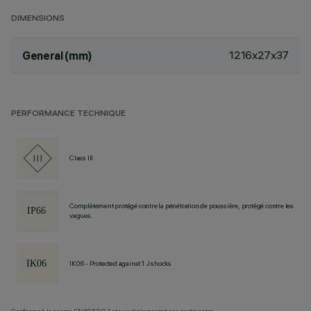
DIMENSIONS
1216x27x37
General (mm)
PERFORMANCE TECHNIQUE
Class III
Complètement protégé contre la pénétration de poussière, protégé contre les
vagues.
IK06 - Protected against 1 J shocks