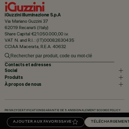
iGuzzini illuminazione S.p.A
Via Mariano Guzzini 37
62019 Recanati (Italy)
Share Capital €21.050.000,00 i.v.
VAT N. and R.I. : (IT)00082630435
CCIAA Macerata, R.E.A. 40632
Contacts et adresses
Social
Produits
À propos de nous
PRIVACY
CERTIFICATIONS
GARANTIE DE 5 ANS
SIGNALEMENTS
COOKIE POLICY
ACCESSIBILITY STATEMENT
NOS CODES
KNOWLEDGE BASE (LOGIN REQUIRED)
AJOUTER AUX FAVORIS
SAVE
TÉLÉCHARGEMEN
TÉLÉCHARGEMENTS