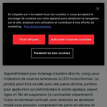
COMPOSANTS OPTIONNELS
En cliquant sur « Accepter tous les cookies », vous acceptez le
stockage de cookies sur votre appareil pour améliorer la navigation
sur le site, analyser son utilisation et contribuer à nos efforts de
marketing.
Plus d’informations
Tout refuser
Autoriser tous les cookies
DONNÉES TECHNIQUES
DERNIÈRE MISE À JOUR: 06/08/2026
Paramètres des cookies
DESCRIPTION
Appareil linéaire pour éclairage à lumière directe, conçu pour
l’utilisation de sources lumineuses à LED monochromes. Le
produit peut être installé avec des paires de bras, patères
pour application sur plafond/dans le sol/en applique, piquet,
tiges et filin de suspension (à commander séparément).
Corps en aluminium extrudé, avec embouts en aluminium
moulé sous pression, comprenant les joints en silicone et