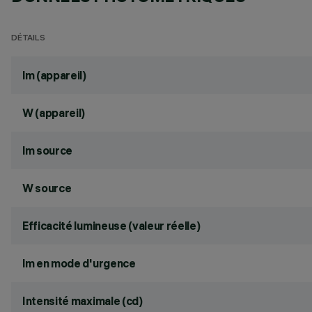
DÉTAILS
lm (appareil)
W (appareil)
lm source
W source
Efficacité lumineuse (valeur réelle)
lm en mode d'urgence
Intensité maximale (cd)