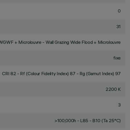
0
31
WGWF + Microlouvre - Wall Grazing Wide Flood + Microlouvre
fixe
CRI
82
- Rf (Colour Fidelity Index) 87 - Rg (Gamut Index) 97
2200 K
3
>100,000h - L85 - B10 (Ta 25°C)