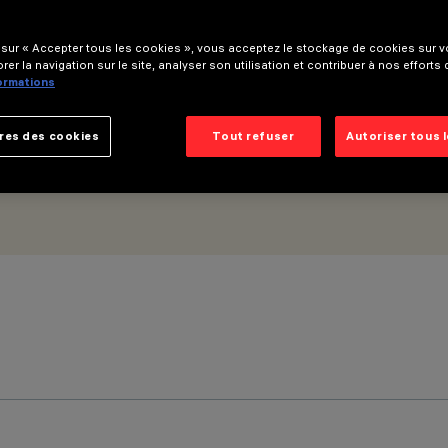
ue Wall Grazing Wide Flood - Micro-grille de défilement
 sur « Accepter tous les cookies », vous acceptez le stockage de cookies sur vo
rer la navigation sur le site, analyser son utilisation et contribuer à nos efforts
formations
res des cookies
Tout refuser
Autoriser tous 