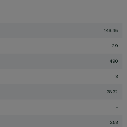
149.45
3.9
490
3
38.32
-
253