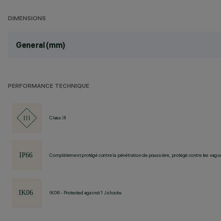
DIMENSIONS
General (mm)
PERFORMANCE TECHNIQUE
Class III
Complètement protégé contre la pénétration de poussière, protégé contre les vagu
IK06 - Protected against 1 J shocks