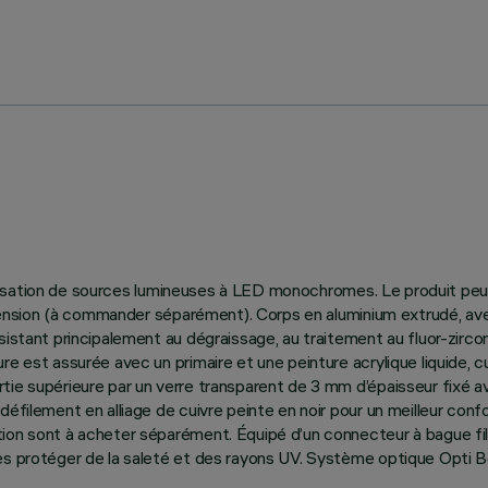
utilisation de sources lumineuses à LED monochromes. Le produit peut
 suspension (à commander séparément). Corps en aluminium extrudé, 
sistant principalement au dégraissage, au traitement au fluor-zircon
re est assurée avec un primaire et une peinture acrylique liquide,
ie supérieure par un verre transparent de 3 mm d’épaisseur fixé av
éfilement en alliage de cuivre peinte en noir pour un meilleur confo
tion sont à acheter séparément. Équipé d’un connecteur à bague f
les protéger de la saleté et des rayons UV. Système optique Opti 