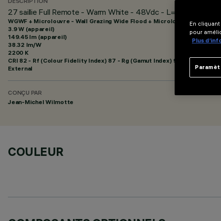
DESCRIPTION
27 saillie Full Remote - Warm White - 48Vdc - L=329mm - Optiq
WGWF + Microlouvre - Wall Grazing Wide Flood + Microlouvre
En cliquant
3.9 W (appareil)
pour amélio
149.45 lm (appareil)
Plus d’in
38.32 lm/W
2200 K
CRI
82
- Rf (Colour Fidelity Index) 87 - Rg (Gamut Index) 97
Paramèt
External
CONÇU PAR
Jean-Michel Wilmotte
COULEUR