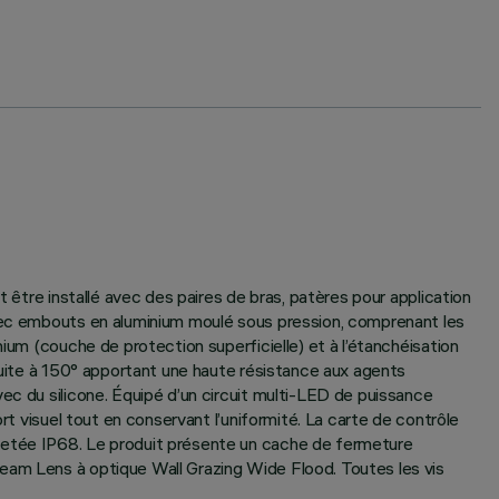
 être installé avec des paires de bras, patères pour application
avec embouts en aluminium moulé sous pression, comprenant les
ium (couche de protection superficielle) et à l’étanchéisation
 cuite à 150° apportant une haute résistance aux agents
ec du silicone. Équipé d’un circuit multi-LED de puissance
rt visuel tout en conservant l’uniformité. La carte de contrôle
iletée IP68. Le produit présente un cache de fermeture
Beam Lens à optique Wall Grazing Wide Flood. Toutes les vis