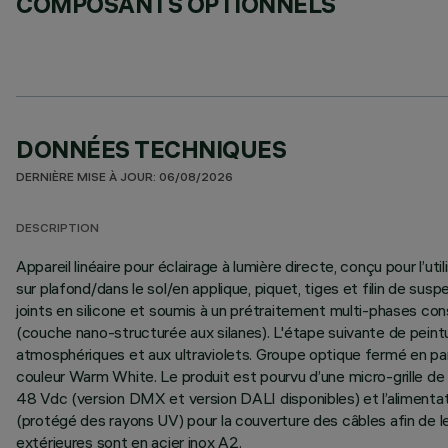
COMPOSANTS OPTIONNELS
DONNÉES TECHNIQUES
DERNIÈRE MISE À JOUR: 06/08/2026
DESCRIPTION
Appareil linéaire pour éclairage à lumière directe, conçu pour l’
sur plafond/dans le sol/en applique, piquet, tiges et filin de
joints en silicone et soumis à un prétraitement multi-phases con
(couche nano-structurée aux silanes). L'étape suivante de peintu
atmosphériques et aux ultraviolets. Groupe optique fermé en part
couleur Warm White. Le produit est pourvu d’une micro-grille de d
48 Vdc (version DMX et version DALI disponibles) et l’alimenta
(protégé des rayons UV) pour la couverture des câbles afin de 
extérieures sont en acier inox A2.