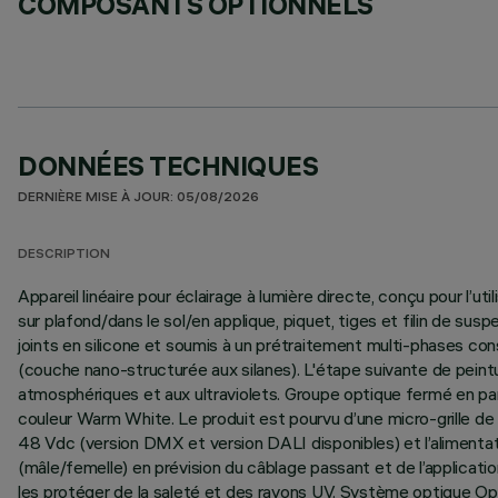
COMPOSANTS OPTIONNELS
DONNÉES TECHNIQUES
DERNIÈRE MISE À JOUR: 05/08/2026
DESCRIPTION
Appareil linéaire pour éclairage à lumière directe, conçu pour l’
sur plafond/dans le sol/en applique, piquet, tiges et filin de
joints en silicone et soumis à un prétraitement multi-phases con
(couche nano-structurée aux silanes). L'étape suivante de peintu
atmosphériques et aux ultraviolets. Groupe optique fermé en part
couleur Warm White. Le produit est pourvu d’une micro-grille de d
48 Vdc (version DMX et version DALI disponibles) et l’alimenta
(mâle/femelle) en prévision du câblage passant et de l’applicat
les protéger de la saleté et des rayons UV. Système optique Opt