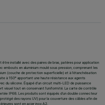
 être installé avec des paires de bras, patères pour application
avec embouts en aluminium moulé sous pression, comprenant les
ium (couche de protection superficielle) et à l’étanchéisation
 cuite à 150° apportant une haute résistance aux agents
ec du silicone. Équipé d’un circuit multi-LED de puissance
rt visuel tout en conservant l’uniformité. La carte de contrôle
letée IP68. Les produits sont équipés d’un double connecteur
 (protégé des rayons UV) pour la couverture des câbles afin de
rieures sont en acier inox A2.