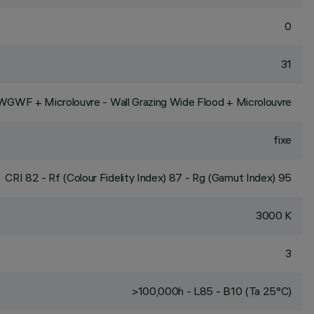
0
31
WGWF + Microlouvre - Wall Grazing Wide Flood + Microlouvre
fixe
CRI
82
- Rf (Colour Fidelity Index) 87 - Rg (Gamut Index) 95
3000 K
3
>100,000h - L85 - B10 (Ta 25°C)