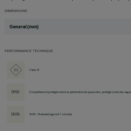
DIMENSIONS
General (mm)
PERFORMANCE TECHNIQUE
Class III
Complètement protégé contre la pénétration de poussière, protégé contre les vagu
IK06 - Protected against 1 J shocks