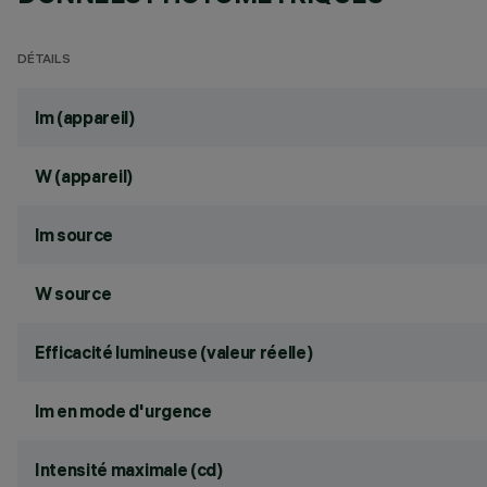
DÉTAILS
lm (appareil)
W (appareil)
lm source
W source
Efficacité lumineuse (valeur réelle)
lm en mode d'urgence
Intensité maximale (cd)