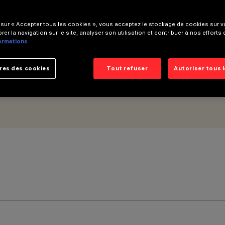
que Wall Grazing Wide Flood - Micro-grille de défilement
 sur « Accepter tous les cookies », vous acceptez le stockage de cookies sur vo
rer la navigation sur le site, analyser son utilisation et contribuer à nos efforts
formations
res des cookies
Tout refuser
Autoriser tous 