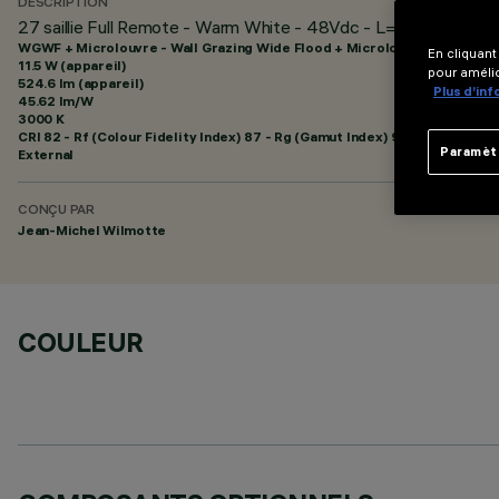
DESCRIPTION
27 saillie Full Remote - Warm White - 48Vdc - L=920mm - Opti
WGWF + Microlouvre - Wall Grazing Wide Flood + Microlouvre
En cliquant
11.5 W (appareil)
pour amélio
524.6 lm (appareil)
Plus d’in
45.62 lm/W
3000 K
CRI
82
- Rf (Colour Fidelity Index) 87 - Rg (Gamut Index) 95
Paramèt
External
CONÇU PAR
Jean-Michel Wilmotte
COULEUR