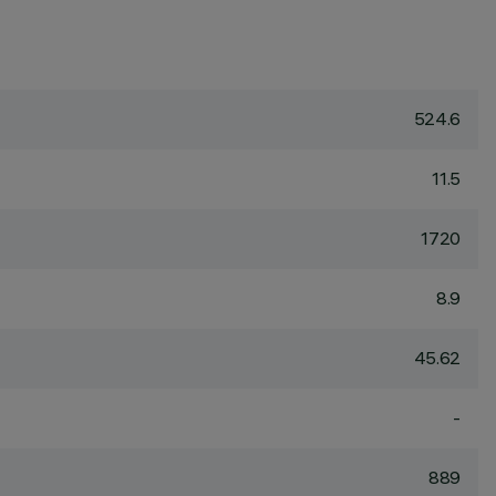
524.6
11.5
1720
8.9
45.62
-
889