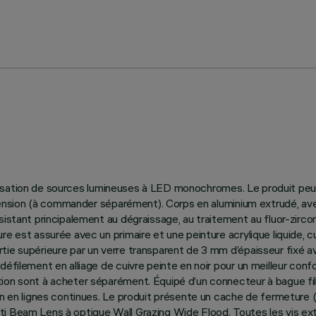
utilisation de sources lumineuses à LED monochromes. Le produit peut
 suspension (à commander séparément). Corps en aluminium extrudé, 
sistant principalement au dégraissage, au traitement au fluor-zircon
re est assurée avec un primaire et une peinture acrylique liquide,
ie supérieure par un verre transparent de 3 mm d’épaisseur fixé av
éfilement en alliage de cuivre peinte en noir pour un meilleur confo
tion sont à acheter séparément. Équipé d’un connecteur à bague fi
ion en lignes continues. Le produit présente un cache de fermeture
i Beam Lens à optique Wall Grazing Wide Flood. Toutes les vis exté