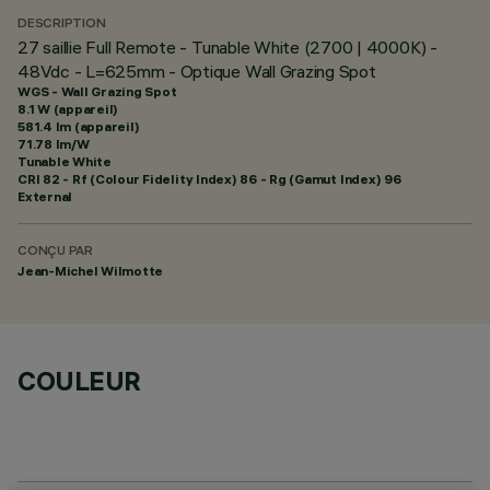
DESCRIPTION
27 saillie Full Remote - Tunable White (2700 | 4000K) -
48Vdc - L=625mm - Optique Wall Grazing Spot
WGS - Wall Grazing Spot
8.1 W (appareil)
581.4 lm (appareil)
71.78 lm/W
Tunable White
CRI
82
- Rf (Colour Fidelity Index) 86 - Rg (Gamut Index) 96
External
CONÇU PAR
Jean-Michel Wilmotte
COULEUR