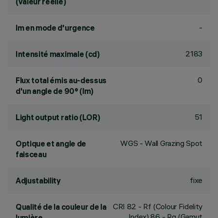
(valeur réelle)
-
lm en mode d'urgence
2183
Intensité maximale (cd)
0
Flux total émis au-dessus
d'un angle de 90° (lm)
51
Light output ratio (LOR)
WGS - Wall Grazing Spot
Optique et angle de
faisceau
fixe
Adjustability
CRI
82
- Rf (Colour Fidelity
Qualité de la couleur de la
Index) 86 - Rg (Gamut
lumière