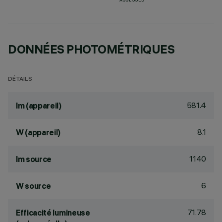
ASSESSED
DONNÉES PHOTOMÉTRIQUES
DÉTAILS
581.4
lm (appareil)
8.1
W (appareil)
1140
lm source
6
W source
71.78
Efficacité lumineuse