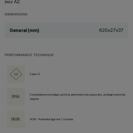
inox A2.
DIMENSIONS
625x27x37
General (mm)
PERFORMANCE TECHNIQUE
Class III
Complètement protégé contre la pénétration de poussière, protégé contre les
vagues.
IK06 - Protected against 1 J shocks