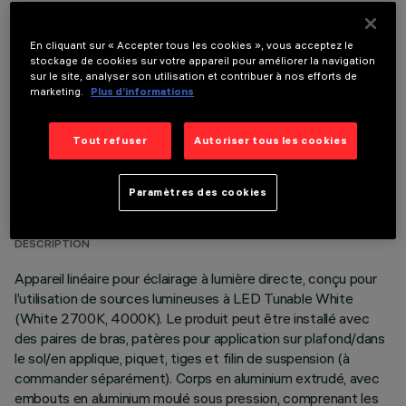
COMPOSANTS OPTIONNELS
En cliquant sur « Accepter tous les cookies », vous acceptez le
stockage de cookies sur votre appareil pour améliorer la navigation
sur le site, analyser son utilisation et contribuer à nos efforts de
marketing.
Plus d’informations
Tout refuser
Autoriser tous les cookies
DONNÉES TECHNIQUES
Paramètres des cookies
DERNIÈRE MISE À JOUR: 06/08/2026
DESCRIPTION
Appareil linéaire pour éclairage à lumière directe, conçu pour
l’utilisation de sources lumineuses à LED Tunable White
(White 2700K, 4000K). Le produit peut être installé avec
des paires de bras, patères pour application sur plafond/dans
le sol/en applique, piquet, tiges et filin de suspension (à
commander séparément). Corps en aluminium extrudé, avec
embouts en aluminium moulé sous pression, comprenant les