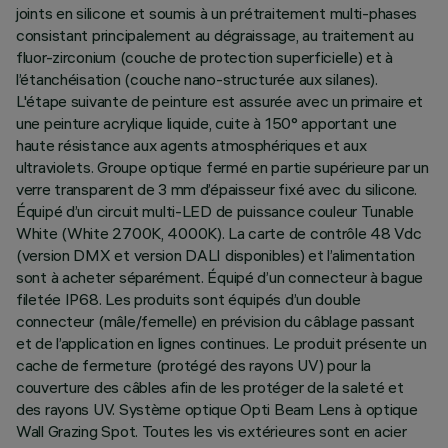
joints en silicone et soumis à un prétraitement multi-phases
consistant principalement au dégraissage, au traitement au
fluor-zirconium (couche de protection superficielle) et à
l’étanchéisation (couche nano-structurée aux silanes).
L'étape suivante de peinture est assurée avec un primaire et
une peinture acrylique liquide, cuite à 150° apportant une
haute résistance aux agents atmosphériques et aux
ultraviolets. Groupe optique fermé en partie supérieure par un
verre transparent de 3 mm d’épaisseur fixé avec du silicone.
Équipé d’un circuit multi-LED de puissance couleur Tunable
White (White 2700K, 4000K). La carte de contrôle 48 Vdc
(version DMX et version DALI disponibles) et l’alimentation
sont à acheter séparément. Équipé d’un connecteur à bague
filetée IP68. Les produits sont équipés d’un double
connecteur (mâle/femelle) en prévision du câblage passant
et de l’application en lignes continues. Le produit présente un
cache de fermeture (protégé des rayons UV) pour la
couverture des câbles afin de les protéger de la saleté et
des rayons UV. Système optique Opti Beam Lens à optique
Wall Grazing Spot. Toutes les vis extérieures sont en acier