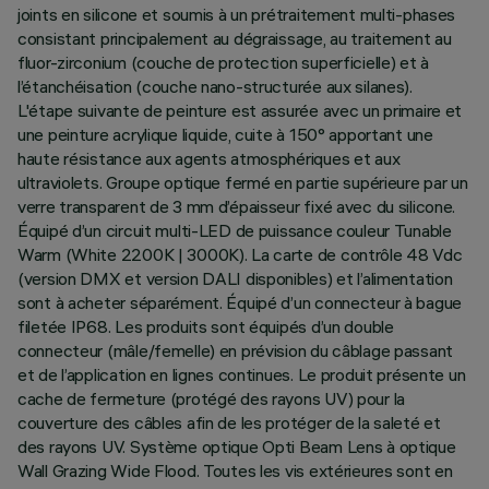
joints en silicone et soumis à un prétraitement multi-phases
consistant principalement au dégraissage, au traitement au
fluor-zirconium (couche de protection superficielle) et à
l’étanchéisation (couche nano-structurée aux silanes).
L'étape suivante de peinture est assurée avec un primaire et
une peinture acrylique liquide, cuite à 150° apportant une
haute résistance aux agents atmosphériques et aux
ultraviolets. Groupe optique fermé en partie supérieure par un
verre transparent de 3 mm d’épaisseur fixé avec du silicone.
Équipé d’un circuit multi-LED de puissance couleur Tunable
Warm (White 2200K | 3000K). La carte de contrôle 48 Vdc
(version DMX et version DALI disponibles) et l’alimentation
sont à acheter séparément. Équipé d’un connecteur à bague
filetée IP68. Les produits sont équipés d’un double
connecteur (mâle/femelle) en prévision du câblage passant
et de l’application en lignes continues. Le produit présente un
cache de fermeture (protégé des rayons UV) pour la
couverture des câbles afin de les protéger de la saleté et
des rayons UV. Système optique Opti Beam Lens à optique
Wall Grazing Wide Flood. Toutes les vis extérieures sont en