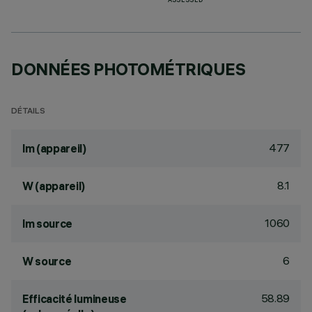
ASSESSED
DONNÉES PHOTOMÉTRIQUES
DÉTAILS
477
lm (appareil)
8.1
W (appareil)
1060
lm source
6
W source
58.89
Efficacité lumineuse