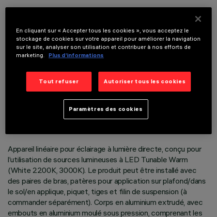
COMPOSANTS OPTIONNELS
En cliquant sur « Accepter tous les cookies », vous acceptez le
stockage de cookies sur votre appareil pour améliorer la navigation
sur le site, analyser son utilisation et contribuer à nos efforts de
marketing.
Plus d’informations
Tout refuser
Autoriser tous les cookies
DONNÉES TECHNIQUES
DERNIÈRE MISE À JOUR: 06/08/2026
Paramètres des cookies
DESCRIPTION
Appareil linéaire pour éclairage à lumière directe, conçu pour
l’utilisation de sources lumineuses à LED Tunable Warm
(White 2200K, 3000K). Le produit peut être installé avec
des paires de bras, patères pour application sur plafond/dans
le sol/en applique, piquet, tiges et filin de suspension (à
commander séparément). Corps en aluminium extrudé, avec
embouts en aluminium moulé sous pression, comprenant les