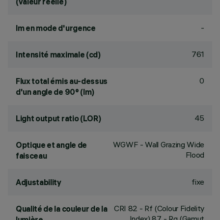
(valeur réelle)
-
lm en mode d'urgence
761
Intensité maximale (cd)
0
Flux total émis au-dessus
d'un angle de 90° (lm)
45
Light output ratio (LOR)
WGWF - Wall Grazing Wide
Optique et angle de
Flood
faisceau
fixe
Adjustability
CRI
82
- Rf (Colour Fidelity
Qualité de la couleur de la
Index) 87 - Rg (Gamut
lumière