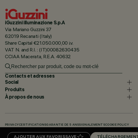
iGuzzini illuminazione S.p.A
Via Mariano Guzzini 37
62019 Recanati (Italy)
Share Capital €21.050.000,00 i.v.
VAT N. and R.I. : (IT)00082630435
CCIAA Macerata, R.E.A. 40632
Contacts et adresses
Social
Produits
À propos de nous
PRIVACY
CERTIFICATIONS
GARANTIE DE 5 ANS
SIGNALEMENTS
COOKIE POLICY
ACCESSIBILITY STATEMENT
NOS CODES
KNOWLEDGE BASE (LOGIN REQUIRED)
AJOUTER AUX FAVORIS
SAVE
TÉLÉCHARGEMEN
TÉLÉCHARGEMENTS