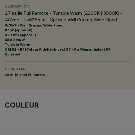
DESCRIPTION
27 saillie Full Remote - Tunable Warm (2200K | 3000K) -
48Vdc - L=625mm - Optique Wall Grazing Wide Flood
WGWF - Wall Grazing Wide Flood
8.1 W (appareil)
477 lm (appareil)
58.89 lm/W
Tunable Warm
CRI
82
- Rf (Colour Fidelity Index) 87 - Rg (Gamut Index) 97
External
CONÇU PAR
Jean-Michel Wilmotte
COULEUR