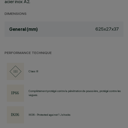
acier inox A2.
DIMENSIONS
625x27x37
General (mm)
PERFORMANCE TECHNIQUE
Class III
Complètement protégé contre la pénétration de poussière, protégé contre les
vagues.
IK06 - Protected against 1 J shocks