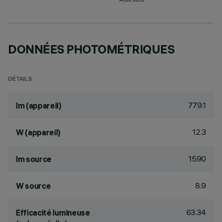
ASSESSED
DONNÉES PHOTOMÉTRIQUES
DÉTAILS
779.1
lm (appareil)
12.3
W (appareil)
1590
lm source
8.9
W source
63.34
Efficacité lumineuse