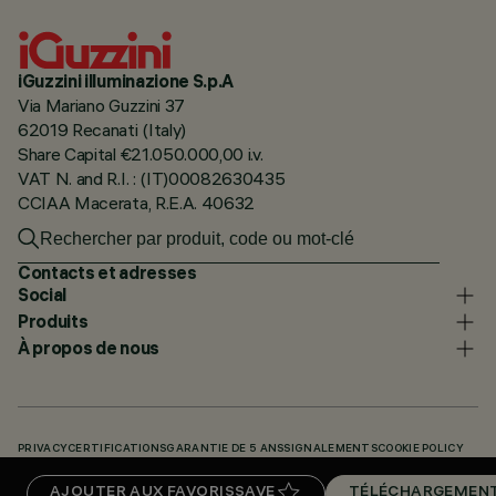
iGuzzini illuminazione S.p.A
Via Mariano Guzzini 37
62019 Recanati (Italy)
Share Capital €21.050.000,00 i.v.
VAT N. and R.I. : (IT)00082630435
CCIAA Macerata, R.E.A. 40632
Contacts et adresses
Social
Produits
À propos de nous
PRIVACY
CERTIFICATIONS
GARANTIE DE 5 ANS
SIGNALEMENTS
COOKIE POLICY
ACCESSIBILITY STATEMENT
NOS CODES
KNOWLEDGE BASE (LOGIN REQUIRED)
AJOUTER AUX FAVORIS
SAVE
TÉLÉCHARGEMEN
TÉLÉCHARGEMENTS