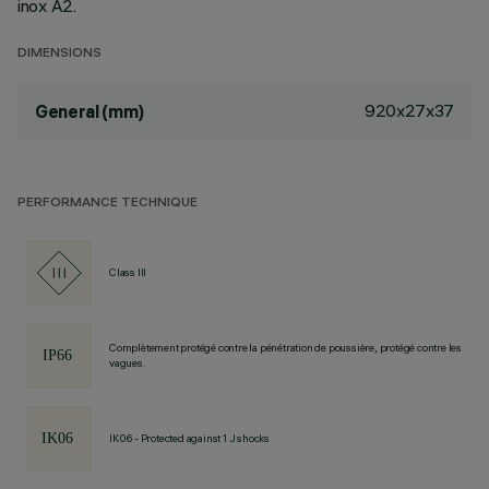
inox A2.
DIMENSIONS
920x27x37
General (mm)
PERFORMANCE TECHNIQUE
Class III
Complètement protégé contre la pénétration de poussière, protégé contre les
vagues.
IK06 - Protected against 1 J shocks