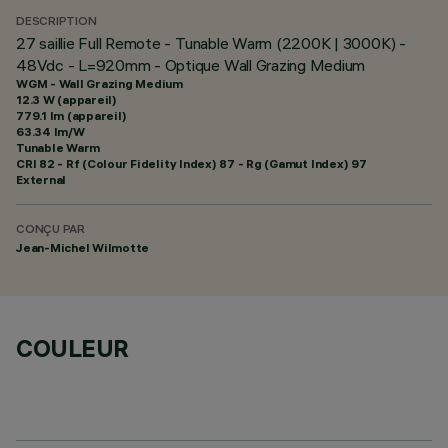
DESCRIPTION
27 saillie Full Remote - Tunable Warm (2200K | 3000K) -
48Vdc - L=920mm - Optique Wall Grazing Medium
WGM - Wall Grazing Medium
12.3 W (appareil)
779.1 lm (appareil)
63.34 lm/W
Tunable Warm
CRI
82
- Rf (Colour Fidelity Index) 87 - Rg (Gamut Index) 97
External
CONÇU PAR
Jean-Michel Wilmotte
COULEUR