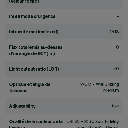
(valeur réelle)
-
lm en mode d'urgence
1518
Intensité maximale (cd)
0
Flux total émis au-dessus
d'un angle de 90° (lm)
49
Light output ratio (LOR)
WGM - Wall Grazing
Optique et angle de
Medium
faisceau
fixe
Adjustability
CRI
82
- Rf (Colour Fidelity
Qualité de la couleur de la
Index) 87 - Rg (Gamut
lumière