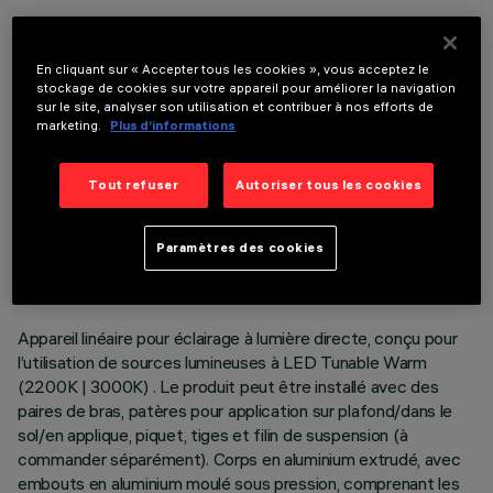
COMPOSANTS OPTIONNELS
En cliquant sur « Accepter tous les cookies », vous acceptez le
stockage de cookies sur votre appareil pour améliorer la navigation
sur le site, analyser son utilisation et contribuer à nos efforts de
marketing.
Plus d’informations
Tout refuser
Autoriser tous les cookies
DONNÉES TECHNIQUES
DERNIÈRE MISE À JOUR: 06/08/2026
Paramètres des cookies
DESCRIPTION
Appareil linéaire pour éclairage à lumière directe, conçu pour
l’utilisation de sources lumineuses à LED Tunable Warm
(2200K | 3000K) . Le produit peut être installé avec des
paires de bras, patères pour application sur plafond/dans le
sol/en applique, piquet, tiges et filin de suspension (à
commander séparément). Corps en aluminium extrudé, avec
embouts en aluminium moulé sous pression, comprenant les