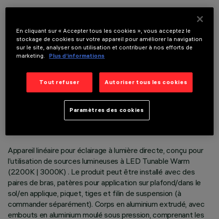
COMPOSANTS OPTIONNELS
En cliquant sur « Accepter tous les cookies », vous acceptez le
stockage de cookies sur votre appareil pour améliorer la navigation
sur le site, analyser son utilisation et contribuer à nos efforts de
marketing.
Plus d’informations
Tout refuser
Autoriser tous les cookies
DONNÉES TECHNIQUES
DERNIÈRE MISE À JOUR: 06/08/2026
Paramètres des cookies
DESCRIPTION
Appareil linéaire pour éclairage à lumière directe, conçu pour
l’utilisation de sources lumineuses à LED Tunable Warm
(2200K | 3000K) . Le produit peut être installé avec des
paires de bras, patères pour application sur plafond/dans le
sol/en applique, piquet, tiges et filin de suspension (à
commander séparément). Corps en aluminium extrudé, avec
embouts en aluminium moulé sous pression, comprenant les