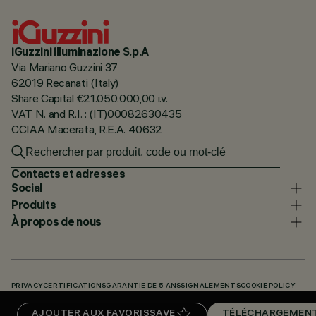
iGuzzini illuminazione S.p.A
Via Mariano Guzzini 37
62019 Recanati (Italy)
Share Capital €21.050.000,00 i.v.
VAT N. and R.I. : (IT)00082630435
CCIAA Macerata, R.E.A. 40632
Contacts et adresses
Social
Produits
À propos de nous
PRIVACY
CERTIFICATIONS
GARANTIE DE 5 ANS
SIGNALEMENTS
COOKIE POLICY
ACCESSIBILITY STATEMENT
NOS CODES
KNOWLEDGE BASE (LOGIN REQUIRED)
AJOUTER AUX FAVORIS
SAVE
TÉLÉCHARGEMEN
TÉLÉCHARGEMENTS