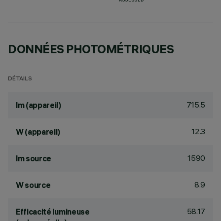
ASSESSED
DONNÉES PHOTOMÉTRIQUES
DÉTAILS
715.5
lm (appareil)
12.3
W (appareil)
1590
lm source
8.9
W source
58.17
Efficacité lumineuse