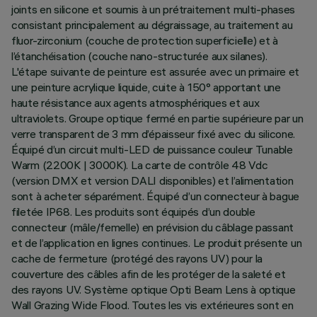
joints en silicone et soumis à un prétraitement multi-phases
consistant principalement au dégraissage, au traitement au
fluor-zirconium (couche de protection superficielle) et à
l’étanchéisation (couche nano-structurée aux silanes).
L'étape suivante de peinture est assurée avec un primaire et
une peinture acrylique liquide, cuite à 150° apportant une
haute résistance aux agents atmosphériques et aux
ultraviolets. Groupe optique fermé en partie supérieure par un
verre transparent de 3 mm d’épaisseur fixé avec du silicone.
Équipé d’un circuit multi-LED de puissance couleur Tunable
Warm (2200K | 3000K). La carte de contrôle 48 Vdc
(version DMX et version DALI disponibles) et l’alimentation
sont à acheter séparément. Équipé d’un connecteur à bague
filetée IP68. Les produits sont équipés d’un double
connecteur (mâle/femelle) en prévision du câblage passant
et de l’application en lignes continues. Le produit présente un
cache de fermeture (protégé des rayons UV) pour la
couverture des câbles afin de les protéger de la saleté et
des rayons UV. Système optique Opti Beam Lens à optique
Wall Grazing Wide Flood. Toutes les vis extérieures sont en