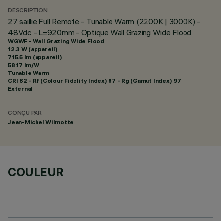
DESCRIPTION
27 saillie Full Remote - Tunable Warm (2200K | 3000K) -
48Vdc - L=920mm - Optique Wall Grazing Wide Flood
WGWF - Wall Grazing Wide Flood
12.3 W (appareil)
715.5 lm (appareil)
58.17 lm/W
Tunable Warm
CRI
82
- Rf (Colour Fidelity Index) 87 - Rg (Gamut Index) 97
External
CONÇU PAR
Jean-Michel Wilmotte
COULEUR