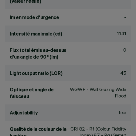
(valeur réelle)
-
lm en mode d'urgence
1141
Intensité maximale (cd)
0
Flux total émis au-dessus
d'un angle de 90° (lm)
45
Light output ratio (LOR)
WGWF - Wall Grazing Wide
Optique et angle de
Flood
faisceau
fixe
Adjustability
CRI
82
- Rf (Colour Fidelity
Qualité de la couleur de la
Index) 87 - Rg (Gamut
lumière