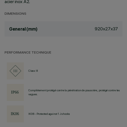
acier inox A2.
DIMENSIONS
920x27x37
General (mm)
PERFORMANCE TECHNIQUE
Class III
Complètement protégé contre la pénétration de poussière, protégé contre les
vagues.
IK06 - Protected against 1 J shocks