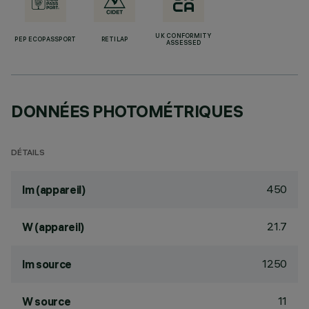
UK CONFORMITY
PEP ECOPASSPORT
RETILAP
ASSESSED
DONNÉES PHOTOMÉTRIQUES
DÉTAILS
450
lm (appareil)
21.7
W (appareil)
1250
lm source
11
W source