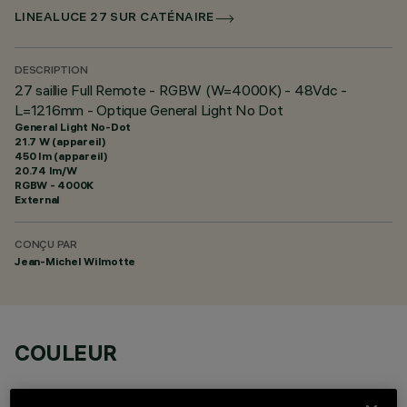
LINEALUCE 27 SUR CATÉNAIRE
DESCRIPTION
27 saillie Full Remote - RGBW (W=4000K) - 48Vdc -
L=1216mm - Optique General Light No Dot
General Light No-Dot
21.7 W (appareil)
450 lm (appareil)
20.74 lm/W
RGBW - 4000K
External
CONÇU PAR
Jean-Michel Wilmotte
COULEUR