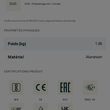
IK06 - Protected against 1 J shocks
Conforme à la norme EN60598-1 et aux réglementations pertinentes.
PROPRIÉTÉS PHYSIQUES
1.38
Poids (kg)
Aluminium
Matériel
CERTIFICATIONS PRODUIT
BIS
CE
EAC
ENEC-03