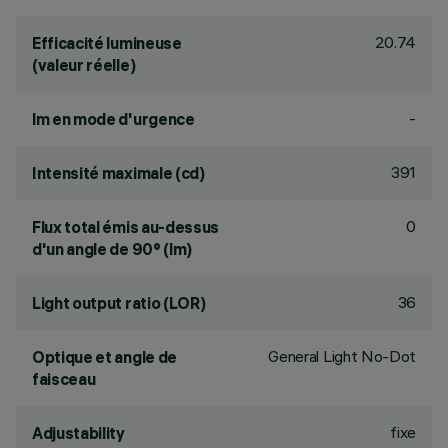
20.74
Efficacité lumineuse
(valeur réelle)
-
lm en mode d'urgence
391
Intensité maximale (cd)
0
Flux total émis au-dessus
d'un angle de 90° (lm)
36
Light output ratio (LOR)
General Light No-Dot
Optique et angle de
faisceau
fixe
Adjustability