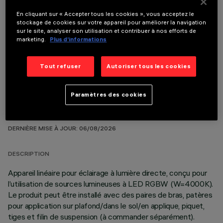
En cliquant sur « Accepter tous les cookies », vous acceptez le
stockage de cookies sur votre appareil pour améliorer la navigation
sur le site, analyser son utilisation et contribuer à nos efforts de
COMPOSANTS OPTIONNELS
marketing.
Plus d’informations
Tout refuser
Autoriser tous les cookies
Paramètres des cookies
DONNÉES TECHNIQUES
DERNIÈRE MISE À JOUR: 06/08/2026
DESCRIPTION
Appareil linéaire pour éclairage à lumière directe, conçu pour
l’utilisation de sources lumineuses à LED RGBW (W=4000K).
Le produit peut être installé avec des paires de bras, patères
pour application sur plafond/dans le sol/en applique, piquet,
tiges et filin de suspension (à commander séparément).