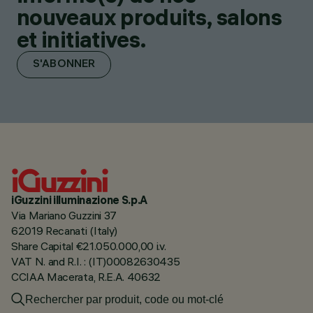
nouveaux produits, salons
et initiatives.
S'ABONNER
iGuzzini illuminazione S.p.A
Via Mariano Guzzini 37
62019 Recanati (Italy)
Share Capital €21.050.000,00 i.v.
VAT N. and R.I. : (IT)00082630435
CCIAA Macerata, R.E.A. 40632