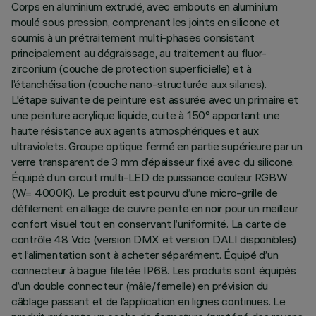
Corps en aluminium extrudé, avec embouts en aluminium
moulé sous pression, comprenant les joints en silicone et
soumis à un prétraitement multi-phases consistant
principalement au dégraissage, au traitement au fluor-
zirconium (couche de protection superficielle) et à
l’étanchéisation (couche nano-structurée aux silanes).
L'étape suivante de peinture est assurée avec un primaire et
une peinture acrylique liquide, cuite à 150° apportant une
haute résistance aux agents atmosphériques et aux
ultraviolets. Groupe optique fermé en partie supérieure par un
verre transparent de 3 mm d’épaisseur fixé avec du silicone.
Équipé d’un circuit multi-LED de puissance couleur RGBW
(W= 4000K). Le produit est pourvu d’une micro-grille de
défilement en alliage de cuivre peinte en noir pour un meilleur
confort visuel tout en conservant l’uniformité. La carte de
contrôle 48 Vdc (version DMX et version DALI disponibles)
et l’alimentation sont à acheter séparément. Équipé d’un
connecteur à bague filetée IP68. Les produits sont équipés
d’un double connecteur (mâle/femelle) en prévision du
câblage passant et de l’application en lignes continues. Le