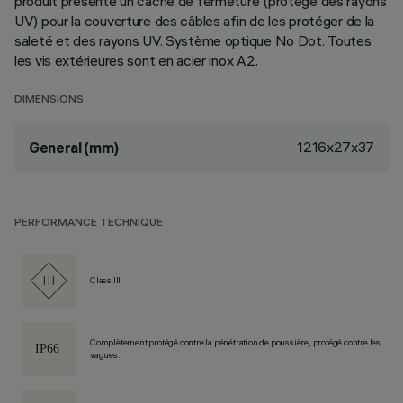
produit présente un cache de fermeture (protégé des rayons
UV) pour la couverture des câbles afin de les protéger de la
saleté et des rayons UV. Système optique No Dot. Toutes
les vis extérieures sont en acier inox A2.
DIMENSIONS
1216x27x37
General (mm)
PERFORMANCE TECHNIQUE
Class III
Complètement protégé contre la pénétration de poussière, protégé contre les
vagues.