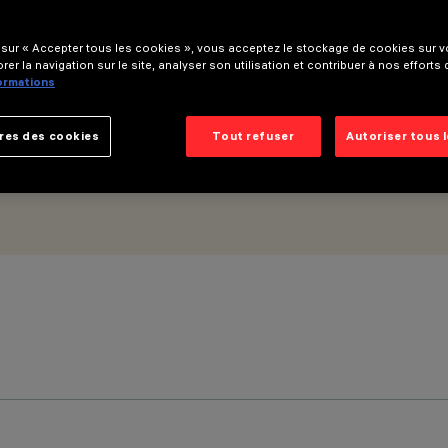
dc - L=1216mm - Optique Wall Grazing Medium
 sur « Accepter tous les cookies », vous acceptez le stockage de cookies sur vo
rer la navigation sur le site, analyser son utilisation et contribuer à nos efforts
formations
res des cookies
Tout refuser
Autoriser tous 