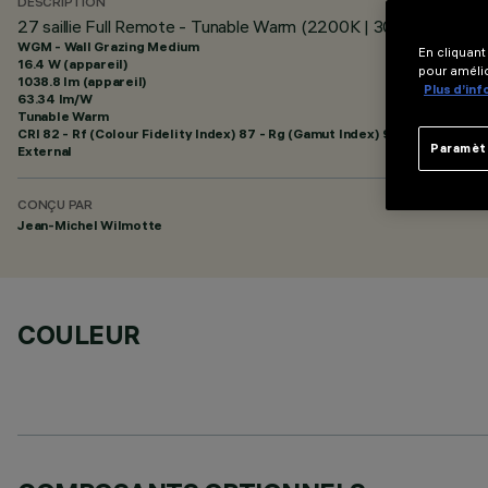
DESCRIPTION
27 saillie Full Remote - Tunable Warm (2200K | 3000K) - 48V
WGM - Wall Grazing Medium
En cliquant
16.4 W (appareil)
pour amélio
1038.8 lm (appareil)
Plus d’in
63.34 lm/W
Tunable Warm
CRI
82
- Rf (Colour Fidelity Index) 87 - Rg (Gamut Index) 97
Paramèt
External
CONÇU PAR
Jean-Michel Wilmotte
COULEUR