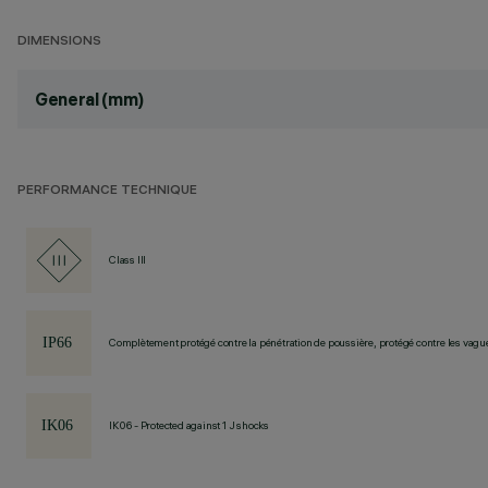
DIMENSIONS
General (mm)
PERFORMANCE TECHNIQUE
Class III
Complètement protégé contre la pénétration de poussière, protégé contre les vagu
IK06 - Protected against 1 J shocks