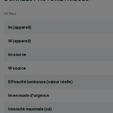
DÉTAILS
lm (appareil)
W (appareil)
lm source
W source
Efficacité lumineuse (valeur réelle)
lm en mode d'urgence
Intensité maximale (cd)