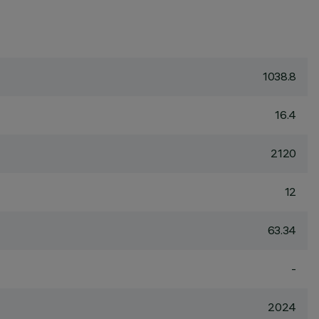
1038.8
16.4
2120
12
63.34
-
2024