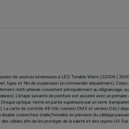
utilisation de sources lumineuses à LED Tunable Warm (2200K | 3000K
iquet, tiges et filin de suspension (à commander séparément). Cor
raitement multi-phases consistant principalement au dégraissage, a
silanes). L'étape suivante de peinture est assurée avec un primaire 
Groupe optique fermé en partie supérieure par un verre transparent
La carte de contrôle 48 Vdc (version DMX et version DALI disponi
 double connecteur (mâle/femelle) en prévision du câblage passant 
 des câbles afin de les protéger de la saleté et des rayons UV. S