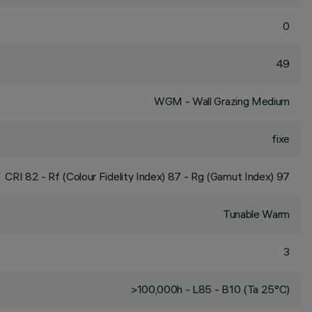
0
49
WGM - Wall Grazing Medium
fixe
CRI
82
- Rf (Colour Fidelity Index) 87 - Rg (Gamut Index) 97
Tunable Warm
3
>100,000h - L85 - B10 (Ta 25°C)