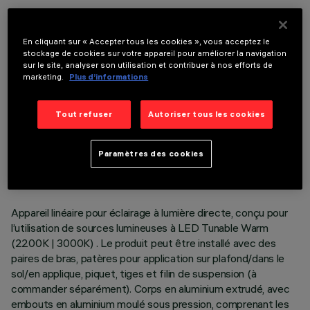
COMPOSANTS OPTIONNELS
En cliquant sur « Accepter tous les cookies », vous acceptez le
stockage de cookies sur votre appareil pour améliorer la navigation
sur le site, analyser son utilisation et contribuer à nos efforts de
marketing.
Plus d’informations
Tout refuser
Autoriser tous les cookies
DONNÉES TECHNIQUES
DERNIÈRE MISE À JOUR: 06/08/2026
Paramètres des cookies
DESCRIPTION
Appareil linéaire pour éclairage à lumière directe, conçu pour
l’utilisation de sources lumineuses à LED Tunable Warm
(2200K | 3000K) . Le produit peut être installé avec des
paires de bras, patères pour application sur plafond/dans le
sol/en applique, piquet, tiges et filin de suspension (à
commander séparément). Corps en aluminium extrudé, avec
embouts en aluminium moulé sous pression, comprenant les