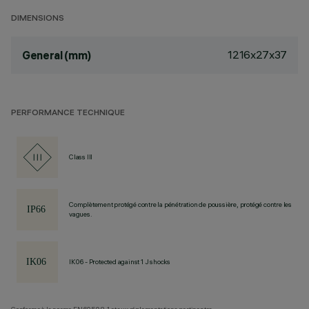
DIMENSIONS
1216x27x37
General (mm)
PERFORMANCE TECHNIQUE
Class III
Complètement protégé contre la pénétration de poussière, protégé contre les
vagues.
IK06 - Protected against 1 J shocks