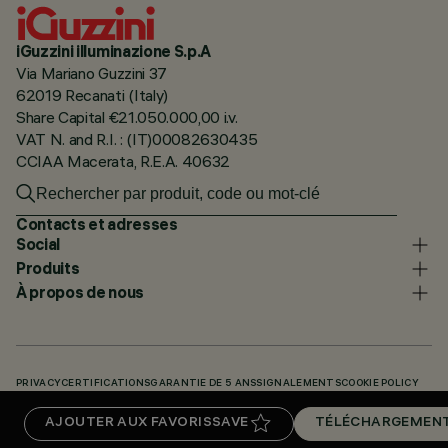
iGuzzini illuminazione S.p.A
Via Mariano Guzzini 37
62019 Recanati (Italy)
Share Capital €21.050.000,00 i.v.
VAT N. and R.I. : (IT)00082630435
CCIAA Macerata, R.E.A. 40632
Contacts et adresses
Social
Produits
À propos de nous
PRIVACY
CERTIFICATIONS
GARANTIE DE 5 ANS
SIGNALEMENTS
COOKIE POLICY
ACCESSIBILITY STATEMENT
NOS CODES
KNOWLEDGE BASE (LOGIN REQUIRED)
AJOUTER AUX FAVORIS
SAVE
TÉLÉCHARGEMEN
TÉLÉCHARGEMENTS