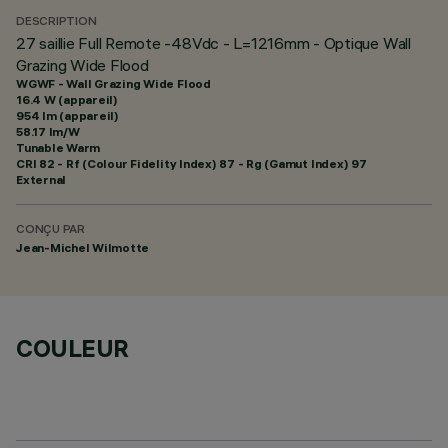
DESCRIPTION
27 saillie Full Remote -48Vdc - L=1216mm - Optique Wall
Grazing Wide Flood
WGWF - Wall Grazing Wide Flood
16.4 W (appareil)
954 lm (appareil)
58.17 lm/W
Tunable Warm
CRI
82
- Rf (Colour Fidelity Index) 87 - Rg (Gamut Index) 97
External
CONÇU PAR
Jean-Michel Wilmotte
COULEUR