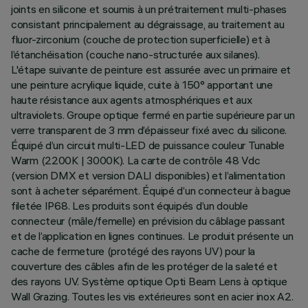
joints en silicone et soumis à un prétraitement multi-phases
consistant principalement au dégraissage, au traitement au
fluor-zirconium (couche de protection superficielle) et à
l’étanchéisation (couche nano-structurée aux silanes).
L'étape suivante de peinture est assurée avec un primaire et
une peinture acrylique liquide, cuite à 150° apportant une
haute résistance aux agents atmosphériques et aux
ultraviolets. Groupe optique fermé en partie supérieure par un
verre transparent de 3 mm d’épaisseur fixé avec du silicone.
Équipé d’un circuit multi-LED de puissance couleur Tunable
Warm (2200K | 3000K). La carte de contrôle 48 Vdc
(version DMX et version DALI disponibles) et l’alimentation
sont à acheter séparément. Équipé d’un connecteur à bague
filetée IP68. Les produits sont équipés d’un double
connecteur (mâle/femelle) en prévision du câblage passant
et de l’application en lignes continues. Le produit présente un
cache de fermeture (protégé des rayons UV) pour la
couverture des câbles afin de les protéger de la saleté et
des rayons UV. Système optique Opti Beam Lens à optique
Wall Grazing. Toutes les vis extérieures sont en acier inox A2.