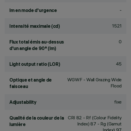
-
lm en mode d'urgence
1521
Intensité maximale (cd)
0
Flux total émis au-dessus
d'un angle de 90° (lm)
45
Light output ratio (LOR)
WGWF - Wall Grazing Wide
Optique et angle de
Flood
faisceau
fixe
Adjustability
CRI
82
- Rf (Colour Fidelity
Qualité de la couleur de la
Index) 87 - Rg (Gamut
lumière
Index) 97