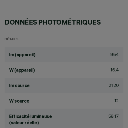
DONNÉES PHOTOMÉTRIQUES
DÉTAILS
954
lm (appareil)
16.4
W (appareil)
2120
lm source
12
W source
58.17
Efficacité lumineuse
(valeur réelle)