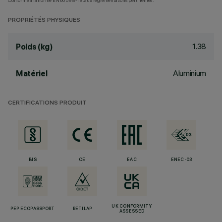
Conforme à la norme EN60598-1 et aux réglementations pertinentes.
PROPRIÉTÉS PHYSIQUES
1.38
Poids (kg)
Aluminium
Matériel
CERTIFICATIONS PRODUIT
BIS
CE
EAC
ENEC-03
UK CONFORMITY
PEP ECOPASSPORT
RETILAP
ASSESSED