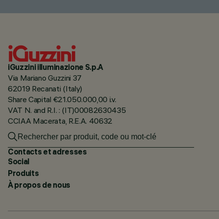
iGuzzini illuminazione S.p.A
Via Mariano Guzzini 37
62019 Recanati (Italy)
Share Capital €21.050.000,00 i.v.
VAT N. and R.I. : (IT)00082630435
CCIAA Macerata, R.E.A. 40632
Contacts et adresses
Social
Produits
À propos de nous