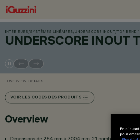
INTÉRIEURS
/
SYSTÈMES LINÉAIRES
/
UNDERSCORE INOUT
/
TOP BEND 
UNDERSCORE INOUT 
OVERVIEW
DETAILS
VOIR LES CODES DES PRODUITS
Overview
En cliquant
pour amélio
Dimensions de 254 mm à 7004 mm. 21 combinaisons possi
Plus d’in