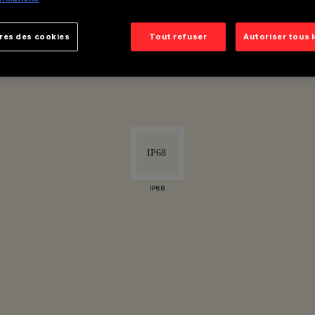
ignes courbes)
res des cookies
Tout refuser
Autoriser tous 
IP68