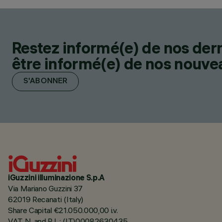
Restez informé(e) de nos der
être informé(e) de nos nouveau
S'ABONNER
iGuzzini illuminazione S.p.A
Via Mariano Guzzini 37
62019 Recanati (Italy)
Share Capital €21.050.000,00 i.v.
VAT N. and R.I. : (IT)00082630435