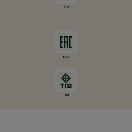
IP20
EAC
TISI