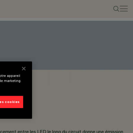
tre appareil
 de marketing.
les cookies
spacement entre les LED le long du circuit donne une émission