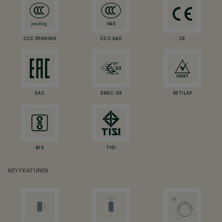
CCC PENDING
CCC S&E
CE
EAC
ENEC-03
RETILAP
BIS
TISI
KEY FEATURES