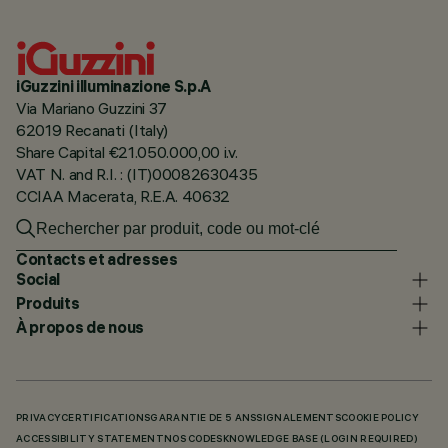
iGuzzini illuminazione S.p.A
Via Mariano Guzzini 37
62019 Recanati (Italy)
Share Capital €21.050.000,00 i.v.
VAT N. and R.I. : (IT)00082630435
CCIAA Macerata, R.E.A. 40632
Contacts et adresses
Social
Produits
À propos de nous
PRIVACY
CERTIFICATIONS
GARANTIE DE 5 ANS
SIGNALEMENTS
COOKIE POLICY
ACCESSIBILITY STATEMENT
NOS CODES
KNOWLEDGE BASE (LOGIN REQUIRED)