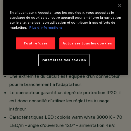
blanc - réalisé sur circuit flexible blanc revêtu d'une
couche de silicone, avec adaptateur pour installation sur
En cliquant sur « Accepter tous les cookies », vous acceptez le
stockage de cookies sur votre appareil pour améliorer la navigation
Superrail.
sur le site, analyser son utilisation et contribuer à nos efforts de
L'adaptateur thermoplastique comprend le circuit
marketing.
Plus d’informations
d'attaque DC/DC avec la fonctionnalité DALI à
gradation.
Tout refuser
Autoriser tous les cookies
La technologie "Powerline" intégrée permet un contrôle
indépendant de chaque module d'éclairage inséré dans le
Paramètres des cookies
rail.
Une extrémité du circuit est équipée d'un connecteur
pour le branchement à l'adaptateur.
Le connecteur garantit un degré de protection IP20, il
est donc conseillé d'utiliser les réglettes à usage
intérieur.
Caractéristiques LED : coloris warm white 3000 K - 70
LED/m - angle d'ouverture 120° - alimentation 48V.