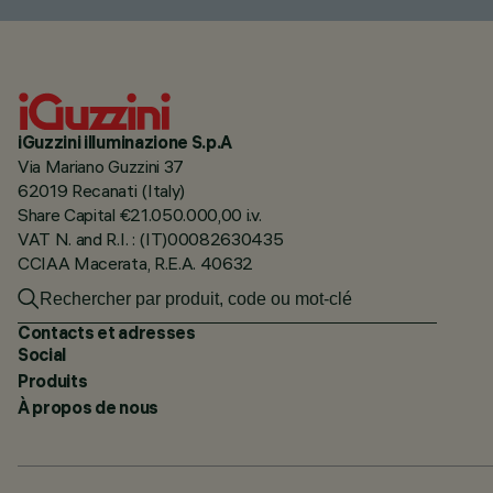
iGuzzini illuminazione S.p.A
Via Mariano Guzzini 37
62019 Recanati (Italy)
Share Capital €21.050.000,00 i.v.
VAT N. and R.I. : (IT)00082630435
CCIAA Macerata, R.E.A. 40632
Contacts et adresses
Social
Produits
À propos de nous