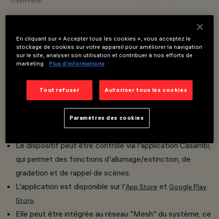
OVERVIEW
VOIR LES CODES DES PRODUITS
En cliquant sur « Accepter tous les cookies », vous acceptez le
stockage de cookies sur votre appareil pour améliorer la navigation
Overview
sur le site, analyser son utilisation et contribuer à nos efforts de
marketing.
Plus d’informations
Installation sur Superrail.
Tout refuser
Autoriser tous les cookies
La technologie intégrée Casambi permet un contrôle
indépendant de chaque module d'éclairage inséré dans la
Paramètres des cookies
voie.
Le dispositif peut être contrôlé via l'application Casambi,
qui permet des fonctions d'allumage/extinction, de
gradation et de rappel de scènes.
L'application est disponible sur l'
et
App Store
Google Play
.
Store
Elle peut être intégrée au réseau "Mesh" du système, ce