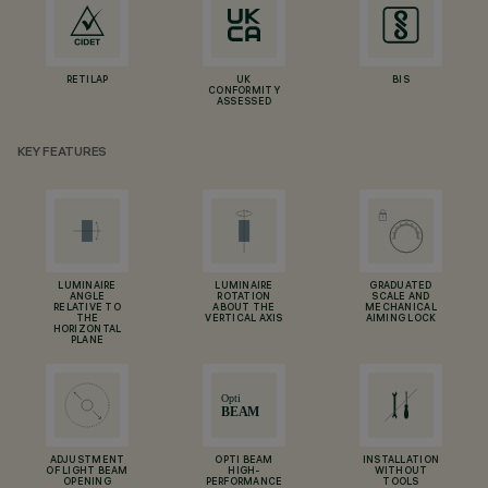
RETILAP
UK
BIS
CONFORMITY
ASSESSED
KEY FEATURES
LUMINAIRE
LUMINAIRE
GRADUATED
ANGLE
ROTATION
SCALE AND
RELATIVE TO
ABOUT THE
MECHANICAL
THE
VERTICAL AXIS
AIMING LOCK
HORIZONTAL
PLANE
ADJUSTMENT
OPTI BEAM
INSTALLATION
OF LIGHT BEAM
HIGH-
WITHOUT
OPENING
PERFORMANCE
TOOLS