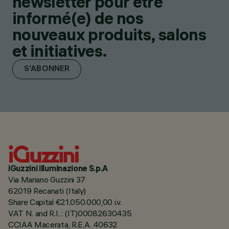
newsletter pour être
informé(e) de nos
nouveaux produits, salons
et initiatives.
S'ABONNER
iGuzzini illuminazione S.p.A
Via Mariano Guzzini 37
62019 Recanati (Italy)
Share Capital €21.050.000,00 i.v.
VAT N. and R.I. : (IT)00082630435
CCIAA Macerata, R.E.A. 40632