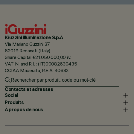
iGuzzini illuminazione S.p.A
Via Mariano Guzzini 37
62019 Recanati (Italy)
Share Capital €21.050.000,00 i.v.
VAT N. and R.I. : (IT)00082630435
CCIAA Macerata, R.E.A. 40632
Contacts et adresses
Social
Produits
À propos de nous