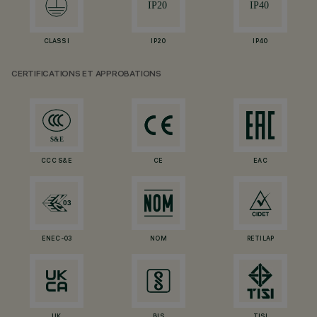
CLASS I
IP20
IP40
CERTIFICATIONS ET APPROBATIONS
CCC S&E
CE
EAC
ENEC-03
NOM
RETILAP