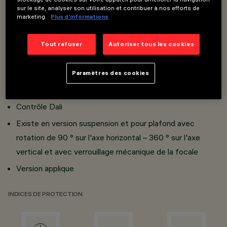
sur le site, analyser son utilisation et contribuer à nos efforts de
marketing.
Plus d’informations
Installation sur rail triphasé (également en suspension) et
au plafond sur une embase
Tout refuser
Autoriser tous les cookies
Adaptateur intégré
Mac Adam < 3
Paramètres des cookies
Blanc / noir ; Noir / noir
Contrôle Dali
Existe en version suspension et pour plafond avec
rotation de 90 ° sur l'axe horizontal – 360 ° sur l'axe
vertical et avec verrouillage mécanique de la focale
Version applique
INDICES DE PROTECTION