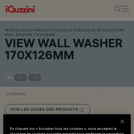
INTÉRIEURS
/
APPAREILS POUR RAILS TENSION DE RÉSEAU
/
VIEW
/
WALL WASHER 170X126MM
VIEW WALL WASHER
170X126MM
OVERVIEW
VOIR LES CODES DES PRODUITS
Overview
En cliquant sur « Accepter tous les cookies », vous acceptez le
stockage de cookies sur votre appareil pour améliorer la navigation