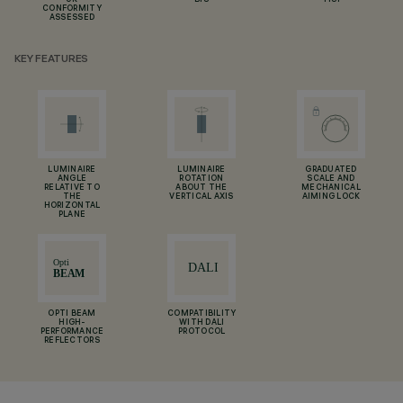
UK
BIS
TISI
CONFORMITY
ASSESSED
KEY FEATURES
LUMINAIRE
LUMINAIRE
GRADUATED
ANGLE
ROTATION
SCALE AND
RELATIVE TO
ABOUT THE
MECHANICAL
THE
VERTICAL AXIS
AIMING LOCK
HORIZONTAL
PLANE
OPTI BEAM
COMPATIBILITY
HIGH-
WITH DALI
PERFORMANCE
PROTOCOL
REFLECTORS