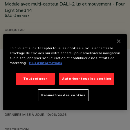
Module avec multi-capteur DALI-2 lux et mouvement - Pour
Light Shed 14
DALI-2 sensor
CONÇU PAR
iGuzzini
En cliquant sur « Accepter tous les cookies », vous acceptez le
stockage de cookies sur votre appareil pour améliorer la navigation
sur le site, analyser son utilisation et contribuer à nos efforts de
COULEUR
marketing.
Plus d’informations
Tout refuser
Autoriser tous les cookies
Paramètres des cookies
DONNÉES TECHNIQUES
DERNIÈRE MISE À JOUR: 10/06/2026
DESCRIPTION