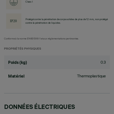
Class I
Protégé contre la pénétration de corps solides de plus de 12 mm, non protégé
contre la pénétration de liquides.
Conforme à la norme EN60598-1 et aux réglementations pertinentes.
PROPRIÉTÉS PHYSIQUES
0.3
Poids (kg)
Thermoplastique
Matériel
DONNÉES ÉLECTRIQUES