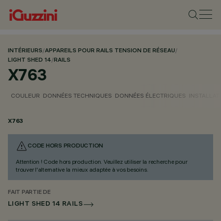
INTÉRIEURS
/
APPAREILS POUR RAILS TENSION DE RÉSEAU
/
LIGHT SHED 14
/
RAILS
X763
COULEUR
DONNÉES TECHNIQUES
DONNÉES ÉLECTRIQUES
INSTALLAT
X763
CODE HORS PRODUCTION
Attention ! Code hors production. Veuillez utiliser la recherche pour
trouver l'alternative la mieux adaptée à vos besoins.
FAIT PARTIE DE
LIGHT SHED 14 RAILS