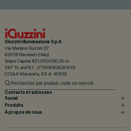
iGuzzini illuminazione S.p.A
Via Mariano Guzzini 37
62019 Recanati (Italy)
Share Capital €21.050.000,00 i.v.
VAT N. and R.I. : (IT)00082630435
CCIAA Macerata, R.E.A. 40632
Contacts et adresses
Social
Produits
À propos de nous