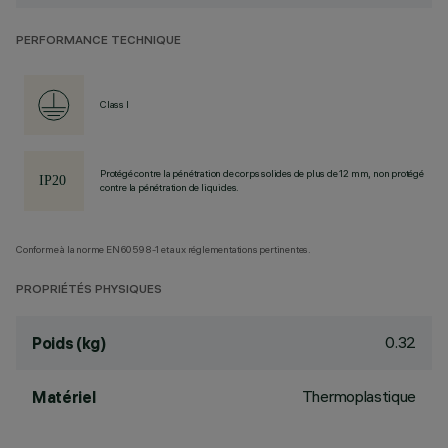
PERFORMANCE TECHNIQUE
Class I
Protégé contre la pénétration de corps solides de plus de 12 mm, non protégé
contre la pénétration de liquides.
Conforme à la norme EN60598-1 et aux réglementations pertinentes.
PROPRIÉTÉS PHYSIQUES
0.32
Poids (kg)
Thermoplastique
Matériel