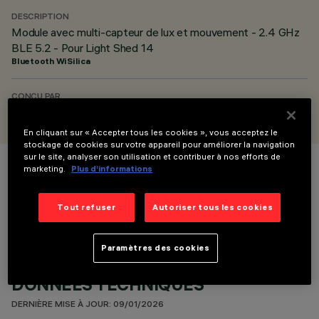
DESCRIPTION
Module avec multi-capteur de lux et mouvement - 2.4 GHz
BLE 5.2 - Pour Light Shed 14
Bluetooth WiSilica
CONÇU PAR
iGuzzini
En cliquant sur « Accepter tous les cookies », vous acceptez le
stockage de cookies sur votre appareil pour améliorer la navigation
sur le site, analyser son utilisation et contribuer à nos efforts de
marketing.
Plus d’informations
COULEUR
Tout refuser
Autoriser tous les cookies
Paramètres des cookies
DONNÉES TECHNIQUES
DERNIÈRE MISE À JOUR: 09/01/2026