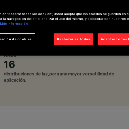
LUMINARIAS EMPOTRABLES 
PARA EXTERIOR, LUMINARI
ic en “Aceptar todas las cookies”, usted acepta que las cookies se guarden en s
LUMINARIAS PARA TECHO,
r la navegación del sitio, analizar el uso del mismo, y colaborar con nuestros 
Más información
EMPOTRABLES PARED
DESIGN
JEAN-MICHEL WILMOTTE
ración de cookies
Rechazarlas todas
Aceptar todas 
PRODUCTOS
1227
AWARDS
Hasta
16
distribuciones de luz, para una mayor versatilidad de
CONFIGURA
aplicación.