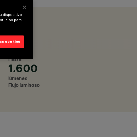
EN EL SUELO, LUMINARIAS LINEALES, PROYECTORES
AS EMPOTRABLES SUELO, LUMINARIAS PARA PARED,
u dispositivo
 LUMINARIAS EMPOTRABLES TECHO, LUMINARIAS
estudios para
las cookies
Hasta
1.600
lúmenes
Flujo luminoso