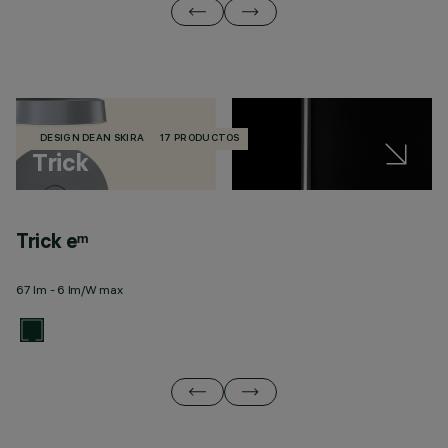
DESIGN DEAN SKIRA
17 PRODUCTOS
Trick
Trick eᵐ
T
67 lm - 6 lm/W max
32