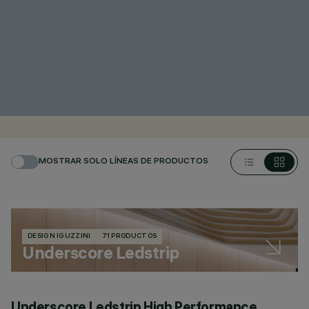
MOSTRAR SOLO LÍNEAS DE PRODUCTOS
DESIGN IGUZZINI
71 PRODUCTOS
Underscore Ledstrip
Underscore Ledstrip High Performance
U