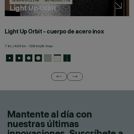
DESIGN IGUZZINI
180 PRODUCTOS
Light Up Orbit
Light Up Orbit - cuerpo de acero inox
L
m
7 lm / 434 lm - 108 lm/W max
7 
Mantente al día con
nuestras últimas
innovaciones. Suscríbete a