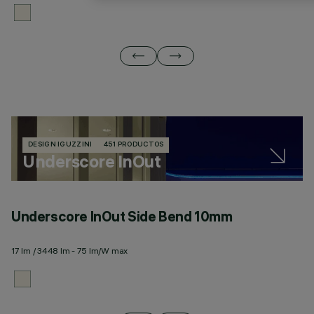
DESIGN IGUZZINI
451 PRODUCTOS
Underscore InOut
Underscore InOut Side Bend 10mm
U
17 lm / 3448 lm - 75 lm/W max
20