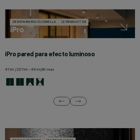
DESIGN MARIO CUCINELLA
12 PRODUCTOS
iPro
iPro pared para efecto luminoso
i
41 lm / 221 lm - 49 lm/W max
34