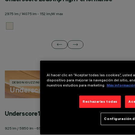
2975 lm / 14075 lm - 152 lm/W max
27
Al hacer clic en “Aceptar todas las cookies”, usted
dispositivo para mejorar la navegación del sitio, an
DESIGN IGUZZINI
246 PRODUCTOS
nuestros estudios para marketing.
Más informació
Underscore
Rechazarlas todas
Ace
Underscore18 Empotrable Minimal
U
Configuración d
925 lm / 5850 lm - 65 lm/W max
27