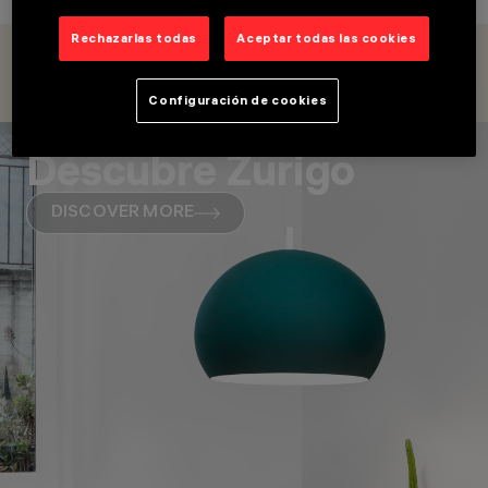
Rechazarlas todas
Aceptar todas las cookies
OVERVIEW
PRODUCTOS
Configuración de cookies
CATEGORÍAS
LUMINARIAS DE
Descubre Zurigo
SUSPENSIÓN,
LUMINARIAS DE PIE Y
SOBREMESA
DISCOVER MORE
DESIGN
HARVEILUCE
PRODUCTOS
6