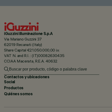
iGuzzini illuminazione S.p.A
Via Mariano Guzzini 37
62019 Recanati (Italy)
Share Capital €21.050.000,00 i.v.
VAT N. and R.I. : (IT)00082630435
CCIAA Macerata, R.E.A. 40632
Contactos y ubicaciones
Social
Productos
Quiénes somos