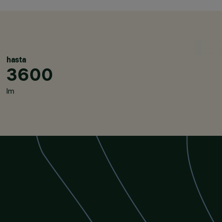
CATEGORÍAS
SISTEMAS PARA POSTE / M
PARED
hasta
3600
DESIGN
PIANO DESIGN
PRODUCTOS
lm
332
AWARDS