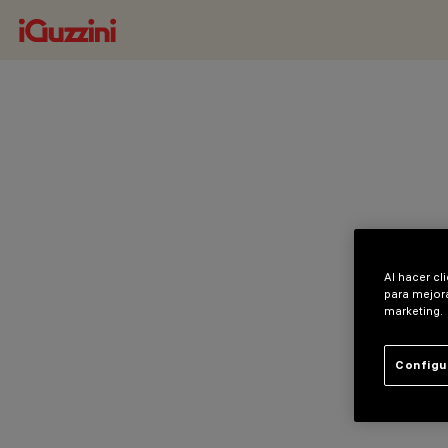
Al hacer cl
para mejora
marketing.
Configu