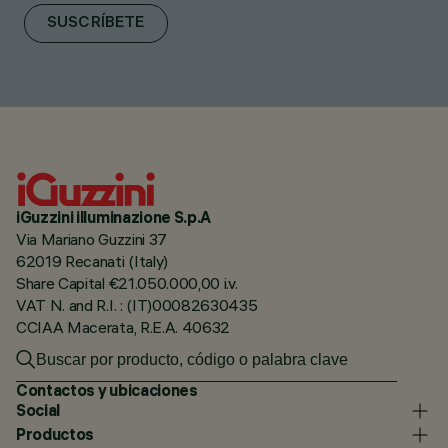
SUSCRÍBETE
iGuzzini illuminazione S.p.A
Via Mariano Guzzini 37
62019 Recanati (Italy)
Share Capital €21.050.000,00 i.v.
VAT N. and R.I. : (IT)00082630435
CCIAA Macerata, R.E.A. 40632
Contactos y ubicaciones
Social
Productos