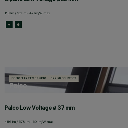
118 lm / 161 lm - 47 lm/W max
DESIGN ARTEC STUDIO
329 PRODUCTOS
Palco
Palco Low Voltage ø 37 mm
456 lm / 578 lm - 60 lm/W max