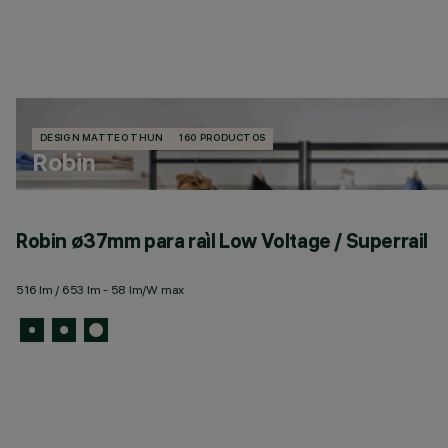
DESIGN MATTEO THUN
160 PRODUCTOS
Robin
Robin ø37mm para raìl Low Voltage / Superrail
516 lm / 653 lm - 58 lm/W max