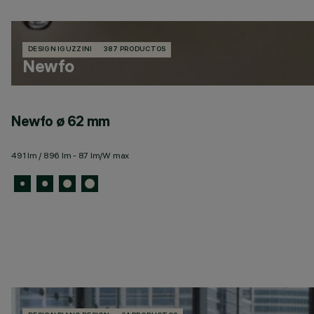
DESIGN IGUZZINI
387 PRODUCTOS
Newfo
Newfo ø 62 mm
491 lm / 896 lm - 87 lm/W max