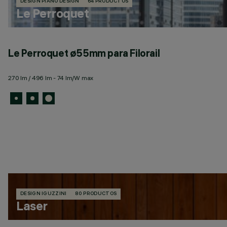
DESIGN PIANO DESIGN
64 PRODUCTOS
Le Perroquet
Le Perroquet ø55mm para Filorail
270 lm / 496 lm - 74 lm/W max
DESIGN IGUZZINI
80 PRODUCTOS
Laser