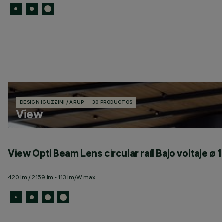
DESIGN IGUZZINI / ARUP
30 PRODUCTOS
View
View Opti Beam Lens circular raíl Bajo voltaje 
420 lm / 2159 lm - 113 lm/W max